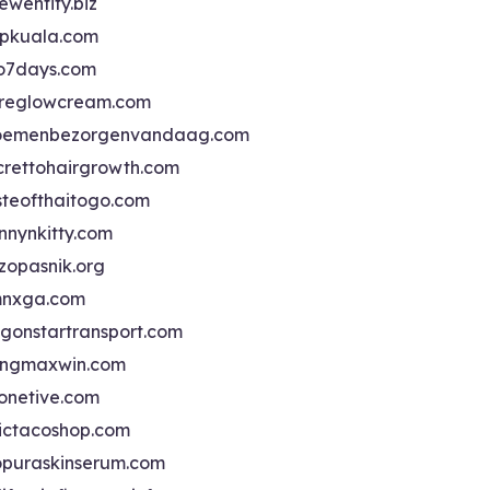
ewentity.biz
pkuala.com
o7days.com
reglowcream.com
oemenbezorgenvandaag.com
crettohairgrowth.com
steofthaitogo.com
nnynkitty.com
zopasnik.org
mnxga.com
igonstartransport.com
ngmaxwin.com
fonetive.com
ictacoshop.com
opuraskinserum.com