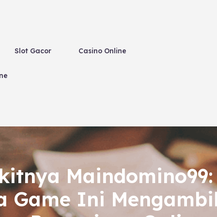
Slot Gacor
Casino Online
ine
kitnya Maindomino99:
a Game Ini Mengambil