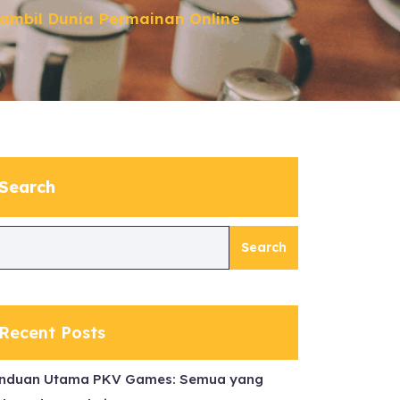
mbil Dunia Permainan Online
Search
Search
Recent Posts
nduan Utama PKV Games: Semua yang