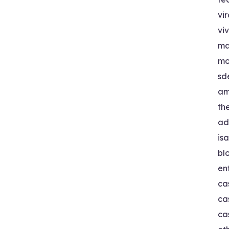
vi
vi
ma
mo
sd
am
th
ad
is
bl
en
ca
ca
ca