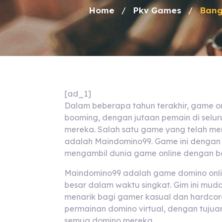
Home
Pkv Games
Bang
/
/
[ad_1]
Dalam beberapa tahun terakhir, game on
booming, dengan jutaan pemain di selu
mereka. Salah satu game yang telah m
adalah Maindomino99. Game ini dengan 
mengambil dunia game online dengan b
Maindomino99 adalah game domino onli
besar dalam waktu singkat. Gim ini muda
menarik bagi gamer kasual dan hardcore
permainan domino virtual, dengan tuju
semua domino mereka.