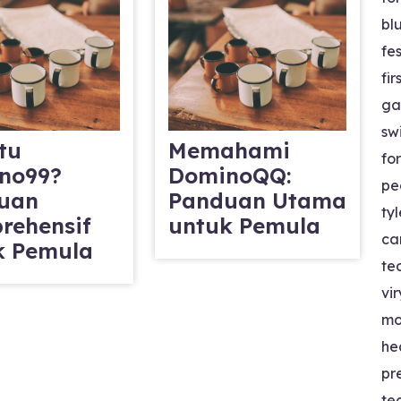
bl
fe
fi
ga
sw
tu
Memahami
fo
no99?
DominoQQ:
pe
uan
Panduan Utama
ty
rehensif
untuk Pemula
ca
k Pemula
te
vi
mo
he
pr
te