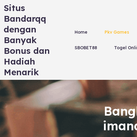
Skip
Situs
to
Bandarqq
content
dengan
Home
Pkv Games
Banyak
SBOBET88
Togel Onl
Bonus dan
Hadiah
Menarik
Bang
iman