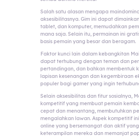
Salah satu alasan mengapa maindomino9
aksesibilitasnya. Gim ini dapat dimaink
tablet, dan komputer, memudahkan pema
mana saja. Selain itu, permainan ini gr
basis pemain yang besar dan beragam.
Faktor kunci lain dalam kebangkitan Ma
dapat terhubung dengan teman dan pema
pertandingan, dan bahkan membentuk klu
lapisan kesenangan dan kegembiraan ek
populer bagi gamer yang ingin terhubun
Selain aksesibilitas dan fitur sosialny
kompetitif yang membuat pemain kembal
cepat dan menantang, membutuhkan pem
mengalahkan lawan. Aspek kompetitif i
online yang bersemangat dan aktif yan
keterampilan mereka dan memanjat pap