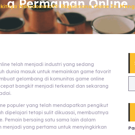
a Permainan Online
kitnya Maindomino99: Bagaimana Game Ini Menga
line telah menjadi industri yang sedang
ruh dunia masuk untuk memainkan game favorit
embuat gelombang di komunitas game online
cepat bangkit menjadi terkenal dan sekarang
adai.
ne populer yang telah mendapatkan pengikut
h dipelajari tetapi sulit dikuasai, membuatnya
. Pemain bersaing satu sama lain dalam
an menjadi yang pertama untuk menyingkirkan
Pa