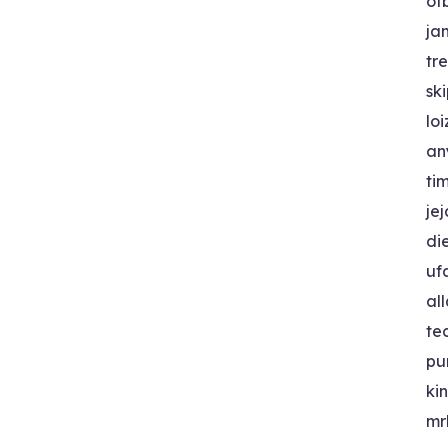
ot
ja
tr
sk
lo
an
ti
je
di
uf
al
te
pu
ki
mr