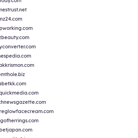
body.com
mestrust.net
enz24.com
ipworking.com
izbeauty.com
yconverter.com
mespedia.com
jakkrismon.com
emthole.biz
abetkk.com
lquickmedia.com
chnewsgazette.com
reglowfacecream.com
ngofherrings.com
betjapan.com