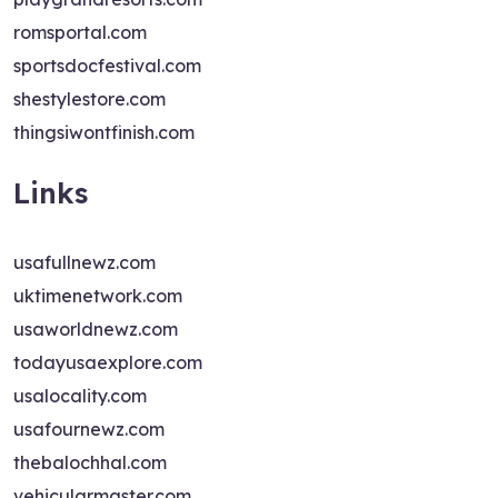
romsportal.com
sportsdocfestival.com
shestylestore.com
thingsiwontfinish.com
Links
usafullnewz.com
uktimenetwork.com
usaworldnewz.com
todayusaexplore.com
usalocality.com
usafournewz.com
thebalochhal.com
vehicularmaster.com