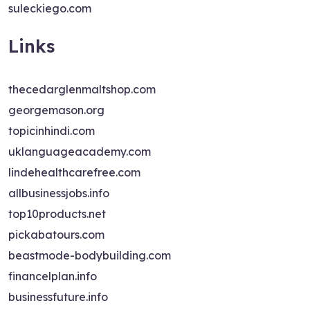
suleckiego.com
Links
thecedarglenmaltshop.com
georgemason.org
topicinhindi.com
uklanguageacademy.com
lindehealthcarefree.com
allbusinessjobs.info
top10products.net
pickabatours.com
beastmode-bodybuilding.com
financelplan.info
businessfuture.info