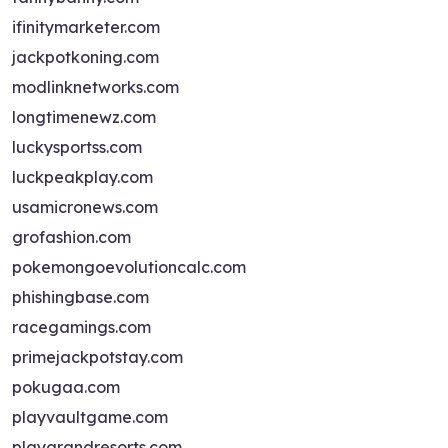
ifinitymarketer.com
jackpotkoning.com
modlinknetworks.com
longtimenewz.com
luckysportss.com
luckpeakplay.com
usamicronews.com
grofashion.com
pokemongoevolutioncalc.com
phishingbase.com
racegamings.com
primejackpotstay.com
pokugaa.com
playvaultgame.com
playgrandresorts.com