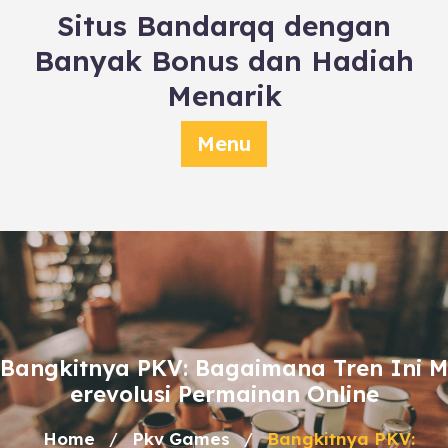
Skip
Situs Bandarqq dengan
to
Banyak Bonus dan Hadiah
content
Menarik
Menu
Bangkitnya PKV: Bagaimana Tren Ini M
erevolusi Permainan Online
Home
Pkv Games
Bangkitnya PKV:
/
/