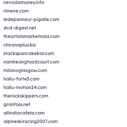
nevadamoney.info
rimene.com
ledepanneur-pigalle.com
dvd-digest.net
theartistsmarketnola.com
chiranaplus.biz
stackspancakebar.com
namheongfoodcourt.com
milanoglasgow.com
hallu-forte3.com
hallu-motion24.com
therockskippers.com
granfoss.net
allindiacafela.com
alpineskiracing2007.com