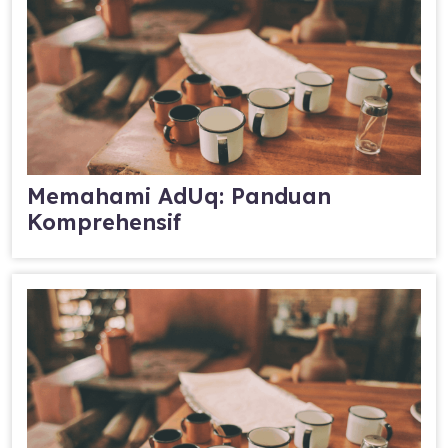
Memahami AdUq: Panduan
Komprehensif