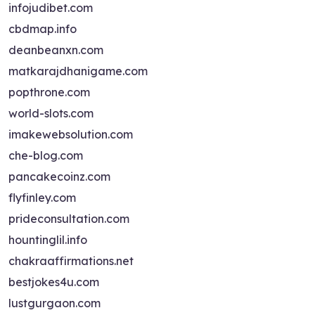
infojudibet.com
cbdmap.info
deanbeanxn.com
matkarajdhanigame.com
popthrone.com
world-slots.com
imakewebsolution.com
che-blog.com
pancakecoinz.com
flyfinley.com
prideconsultation.com
hountinglil.info
chakraaffirmations.net
bestjokes4u.com
lustgurgaon.com