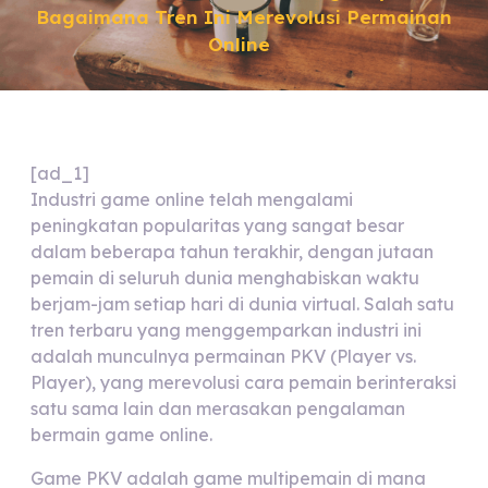
Bagaimana Tren Ini Merevolusi Permainan
Online
[ad_1]
Industri game online telah mengalami
peningkatan popularitas yang sangat besar
dalam beberapa tahun terakhir, dengan jutaan
pemain di seluruh dunia menghabiskan waktu
berjam-jam setiap hari di dunia virtual. Salah satu
tren terbaru yang menggemparkan industri ini
adalah munculnya permainan PKV (Player vs.
Player), yang merevolusi cara pemain berinteraksi
satu sama lain dan merasakan pengalaman
bermain game online.
Game PKV adalah game multipemain di mana