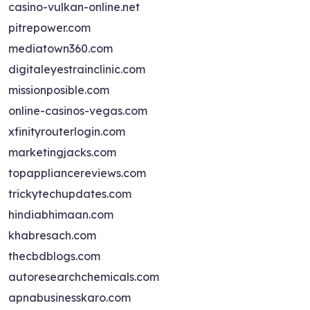
casino-vulkan-online.net
pitrepower.com
mediatown360.com
digitaleyestrainclinic.com
missionposible.com
online-casinos-vegas.com
xfinityrouterlogin.com
marketingjacks.com
topappliancereviews.com
trickytechupdates.com
hindiabhimaan.com
khabresach.com
thecbdblogs.com
autoresearchchemicals.com
apnabusinesskaro.com