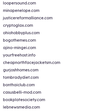
loopersound.com
minapenelope.com
justicereformalliance.com
cryptoglax.com
ohiohobbyplus.com
bogothemes.com
ajino-mingei.com
yourfreehost.info
cheapnorthfacejacketsm.com
gurjoshhomes.com
tombradydiet.com
bonthaiclub.com
casusbelli-mod.com
bookplatesociety.com
lebnewsmedia.com