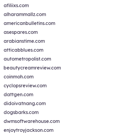
afiliixs.com
alharammallz.com
americanbulletins.com
asespares.com
arabianstime.com
atticabblues.com
autometropolist.com
beautycreamreview.com
coinmoh.com
cyclopsreview.com
dattgen.com
didoivatnang.com
dogsbarks.com
dwmsoftwarehouse.com
enjoytroyjackson.com