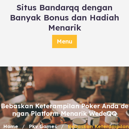
Skip
Situs Bandarqq dengan
to
Banyak Bonus dan Hadiah
content
Menarik
Menu
Bebaskan Keterampilan Poker Anda de
ngan Platform Menarik WedeQQ
Home
Pkv Games
Bebaskan Keterampilan
/
/