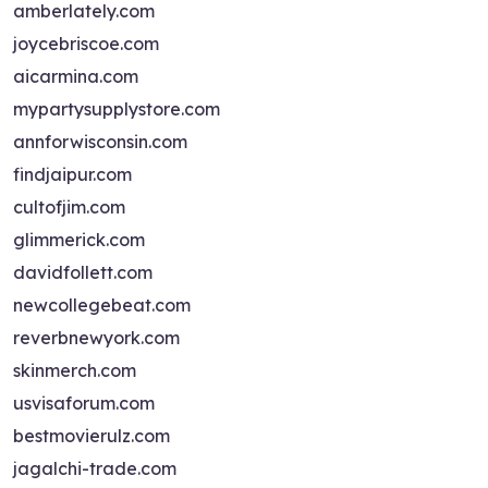
amberlately.com
joycebriscoe.com
aicarmina.com
mypartysupplystore.com
annforwisconsin.com
findjaipur.com
cultofjim.com
glimmerick.com
davidfollett.com
newcollegebeat.com
reverbnewyork.com
skinmerch.com
usvisaforum.com
bestmovierulz.com
jagalchi-trade.com