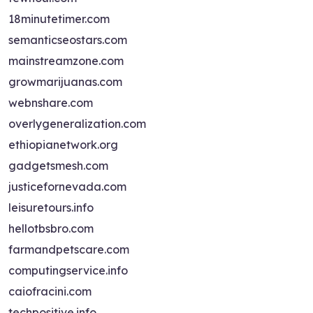
18minutetimer.com
semanticseostars.com
mainstreamzone.com
growmarijuanas.com
webnshare.com
overlygeneralization.com
ethiopianetwork.org
gadgetsmesh.com
justicefornevada.com
leisuretours.info
hellotbsbro.com
farmandpetscare.com
computingservice.info
caiofracini.com
techpositive.info