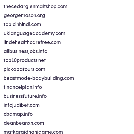
thecedarglenmaltshop.com
georgemason.org
topicinhindi.com
uklanguageacademy.com
lindehealthcarefree.com
allbusinessjobs.info
top10products.net
pickabatours.com
beastmode-bodybuilding.com
financelplan.info
businessfuture.info
infojudibet.com
cbdmap.info
deanbeanxn.com
matkarajdhanigame.com