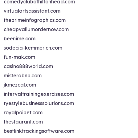
comedyclubofhiltonhead.com
virtualartsassistant.com
theprimeinfographics.com
cheapvaliumordernow.com
beenime.com
sodecia-kemmerich.com
fun-mak.com
casino888world.com
misterdbnb.com
jkmezcal.com
intervaltrainingexercises.com
tyestylebusinesssolutions.com
royalpoipet.com
thestaurant.com
bestlinktrackingsoftware.com