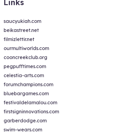
Links
saucyukiah.com
beikastreet.net
filmizlettir.net
ourmultiworlds.com
cooncreekclub.org
pegpufftimes.com
celestia-arts.com
forumchampions.com
bluebargames.com
festivaldelamalou.com
firstsigninnovations.com
garberdodge.com
swim-wears.com