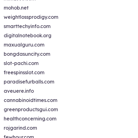
mohob.net
weightlossprodigy.com
smarttechyinfo.com
digitalnotebook.org
maxualguru.com
bongdasuncity.com
slot-pachi.com
freespinsslot.com
paradisefurballs.com
aveuere.info
cannabinoidtimes.com
greenproductsgui.com
healthconcerning.com
rojgarind.com
fewhour.com