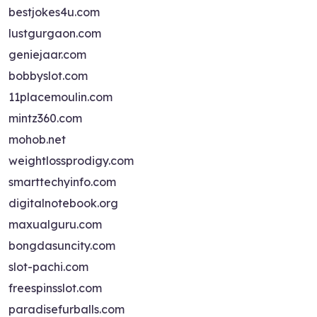
bestjokes4u.com
lustgurgaon.com
geniejaar.com
bobbyslot.com
11placemoulin.com
mintz360.com
mohob.net
weightlossprodigy.com
smarttechyinfo.com
digitalnotebook.org
maxualguru.com
bongdasuncity.com
slot-pachi.com
freespinsslot.com
paradisefurballs.com