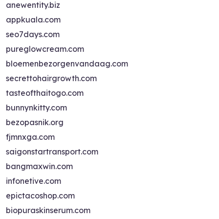
anewentity.biz
appkuala.com
seo7days.com
pureglowcream.com
bloemenbezorgenvandaag.com
secrettohairgrowth.com
tasteofthaitogo.com
bunnynkitty.com
bezopasnik.org
fjmnxga.com
saigonstartransport.com
bangmaxwin.com
infonetive.com
epictacoshop.com
biopuraskinserum.com