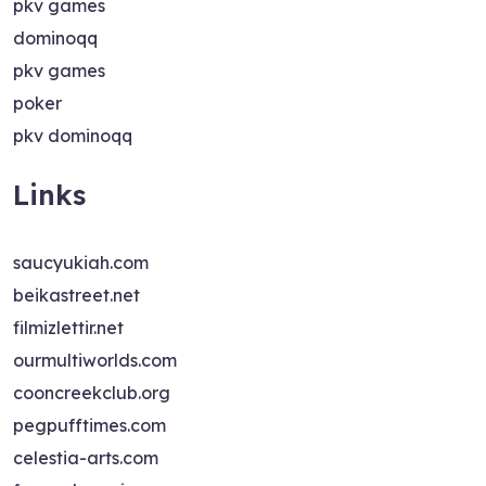
pkv games
dominoqq
pkv games
poker
pkv dominoqq
Links
saucyukiah.com
beikastreet.net
filmizlettir.net
ourmultiworlds.com
cooncreekclub.org
pegpufftimes.com
celestia-arts.com