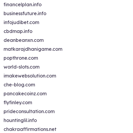
financelplan.info
businessfuture.info
infojudibet.com
cbdmap.info
deanbeanxn.com
matkarajdhanigame.com
popthrone.com
world-slots.com
imakewebsolution.com
che-blog.com
pancakecoinz.com
flyfinley.com
prideconsultation.com
hountinglil.info
chakraaffirmations.net