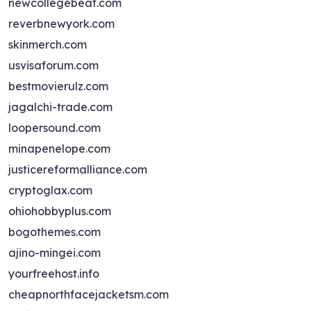
newcollegebeat.com
reverbnewyork.com
skinmerch.com
usvisaforum.com
bestmovierulz.com
jagalchi-trade.com
loopersound.com
minapenelope.com
justicereformalliance.com
cryptoglax.com
ohiohobbyplus.com
bogothemes.com
ajino-mingei.com
yourfreehost.info
cheapnorthfacejacketsm.com