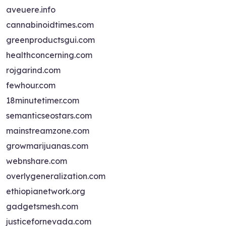
aveuere.info
cannabinoidtimes.com
greenproductsgui.com
healthconcerning.com
rojgarind.com
fewhour.com
18minutetimer.com
semanticseostars.com
mainstreamzone.com
growmarijuanas.com
webnshare.com
overlygeneralization.com
ethiopianetwork.org
gadgetsmesh.com
justicefornevada.com