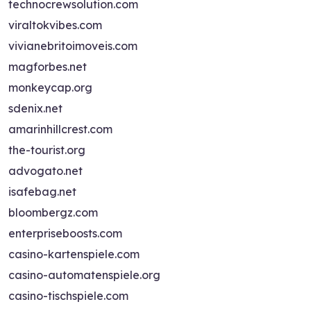
technocrewsolution.com
viraltokvibes.com
vivianebritoimoveis.com
magforbes.net
monkeycap.org
sdenix.net
amarinhillcrest.com
the-tourist.org
advogato.net
isafebag.net
bloombergz.com
enterpriseboosts.com
casino-kartenspiele.com
casino-automatenspiele.org
casino-tischspiele.com