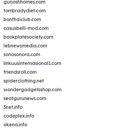
gurjoshhomes.com
tombradydiet.com
bonthaiclub.com
casusbelli-mod.com
bookplatesociety.com
lebnewsmedia.com
sonosonora.com
linkuusinternasional1.com
friendsroll.com
spiderclothing.net
wondergadgetsshop.com
seatgurunews.com
3net.info
codeplex.info
okena.info