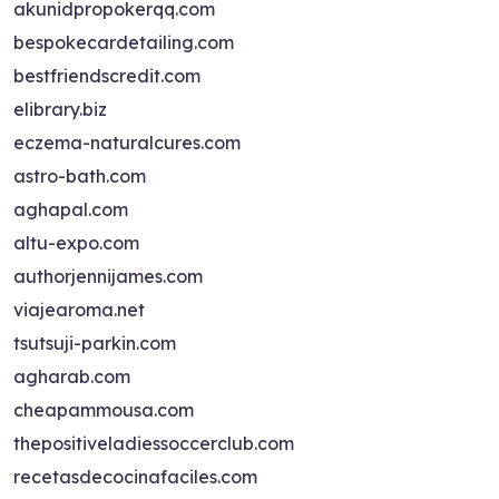
akunidpropokerqq.com
bespokecardetailing.com
bestfriendscredit.com
elibrary.biz
eczema-naturalcures.com
astro-bath.com
aghapal.com
altu-expo.com
authorjennijames.com
viajearoma.net
tsutsuji-parkin.com
agharab.com
cheapammousa.com
thepositiveladiessoccerclub.com
recetasdecocinafaciles.com