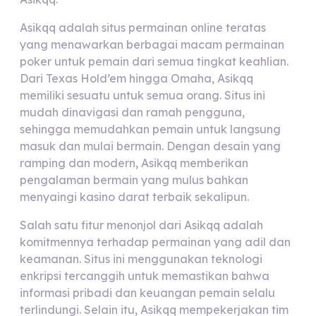
Asikqq adalah situs permainan online teratas
yang menawarkan berbagai macam permainan
poker untuk pemain dari semua tingkat keahlian.
Dari Texas Hold’em hingga Omaha, Asikqq
memiliki sesuatu untuk semua orang. Situs ini
mudah dinavigasi dan ramah pengguna,
sehingga memudahkan pemain untuk langsung
masuk dan mulai bermain. Dengan desain yang
ramping dan modern, Asikqq memberikan
pengalaman bermain yang mulus bahkan
menyaingi kasino darat terbaik sekalipun.
Salah satu fitur menonjol dari Asikqq adalah
komitmennya terhadap permainan yang adil dan
keamanan. Situs ini menggunakan teknologi
enkripsi tercanggih untuk memastikan bahwa
informasi pribadi dan keuangan pemain selalu
terlindungi. Selain itu, Asikqq mempekerjakan tim