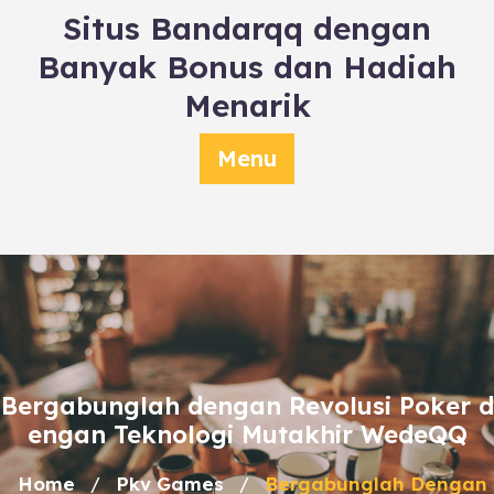
Skip
Situs Bandarqq dengan
to
Banyak Bonus dan Hadiah
content
Menarik
Menu
Bergabunglah dengan Revolusi Poker d
engan Teknologi Mutakhir WedeQQ
Home
Pkv Games
Bergabunglah Dengan
/
/