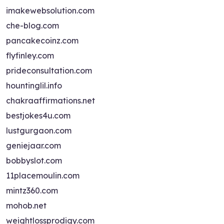
imakewebsolution.com
che-blog.com
pancakecoinz.com
flyfinley.com
prideconsultation.com
hountinglil.info
chakraaffirmations.net
bestjokes4u.com
lustgurgaon.com
geniejaar.com
bobbyslot.com
11placemoulin.com
mintz360.com
mohob.net
weightlossprodigy.com