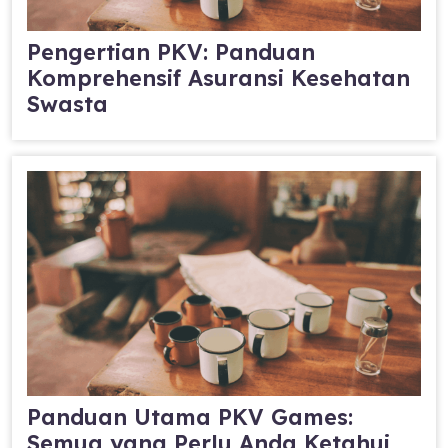
Pengertian PKV: Panduan
Komprehensif Asuransi Kesehatan
Swasta
Panduan Utama PKV Games:
Semua yang Perlu Anda Ketahui