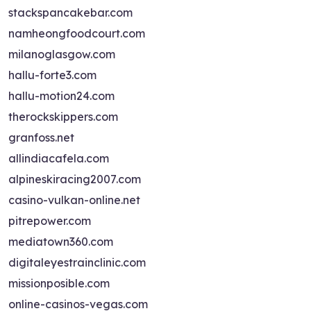
stackspancakebar.com
namheongfoodcourt.com
milanoglasgow.com
hallu-forte3.com
hallu-motion24.com
therockskippers.com
granfoss.net
allindiacafela.com
alpineskiracing2007.com
casino-vulkan-online.net
pitrepower.com
mediatown360.com
digitaleyestrainclinic.com
missionposible.com
online-casinos-vegas.com