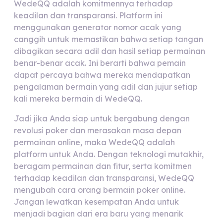
WedeQQ adalah komitmennya terhadap
keadilan dan transparansi. Platform ini
menggunakan generator nomor acak yang
canggih untuk memastikan bahwa setiap tangan
dibagikan secara adil dan hasil setiap permainan
benar-benar acak. Ini berarti bahwa pemain
dapat percaya bahwa mereka mendapatkan
pengalaman bermain yang adil dan jujur ​​setiap
kali mereka bermain di WedeQQ.
Jadi jika Anda siap untuk bergabung dengan
revolusi poker dan merasakan masa depan
permainan online, maka WedeQQ adalah
platform untuk Anda. Dengan teknologi mutakhir,
beragam permainan dan fitur, serta komitmen
terhadap keadilan dan transparansi, WedeQQ
mengubah cara orang bermain poker online.
Jangan lewatkan kesempatan Anda untuk
menjadi bagian dari era baru yang menarik