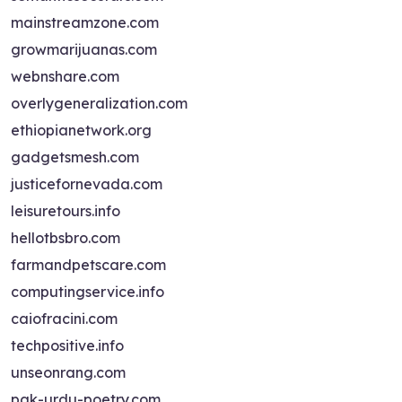
mainstreamzone.com
growmarijuanas.com
webnshare.com
overlygeneralization.com
ethiopianetwork.org
gadgetsmesh.com
justicefornevada.com
leisuretours.info
hellotbsbro.com
farmandpetscare.com
computingservice.info
caiofracini.com
techpositive.info
unseonrang.com
pak-urdu-poetry.com