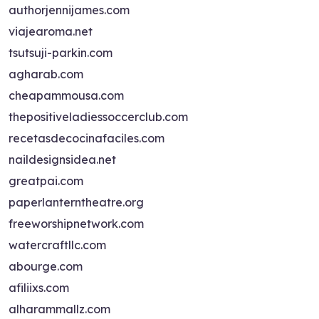
authorjennijames.com
viajearoma.net
tsutsuji-parkin.com
agharab.com
cheapammousa.com
thepositiveladiessoccerclub.com
recetasdecocinafaciles.com
naildesignsidea.net
greatpai.com
paperlanterntheatre.org
freeworshipnetwork.com
watercraftllc.com
abourge.com
afiliixs.com
alharammallz.com