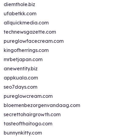
diemthole.biz
ufabetkk.com
allquickmedia.com
technewsgazette.com
pureglowfacecream.com
kingofherrings.com
mrbetjapan.com
anewentity.biz
appkuala.com
seo7days.com
pureglowcream.com
bloemenbezorgenvandaag.com
secrettohairgrowth.com
tasteofthaitogo.com
bunnynkitty.com