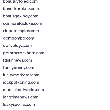
bonuskyfojea.com
bonuskorokee.com
bonusgexipoy.com
casinorelaxluxe.com
clubetechplay.com
domdombd.com
dailyplayz.com
getprocrackhere.com
fastinnews.com
fannybanny.com
ifinitymarketer.com
jackpotkoning.com
modlinknetworks.com
longtimenewz.com
luckysportss.com