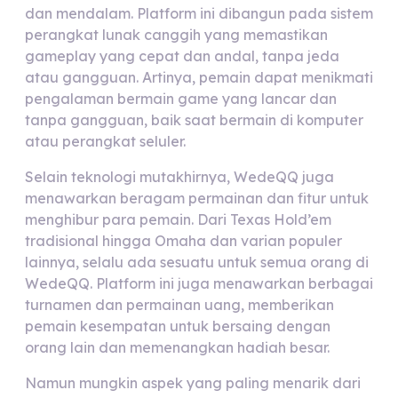
dan mendalam. Platform ini dibangun pada sistem
perangkat lunak canggih yang memastikan
gameplay yang cepat dan andal, tanpa jeda
atau gangguan. Artinya, pemain dapat menikmati
pengalaman bermain game yang lancar dan
tanpa gangguan, baik saat bermain di komputer
atau perangkat seluler.
Selain teknologi mutakhirnya, WedeQQ juga
menawarkan beragam permainan dan fitur untuk
menghibur para pemain. Dari Texas Hold’em
tradisional hingga Omaha dan varian populer
lainnya, selalu ada sesuatu untuk semua orang di
WedeQQ. Platform ini juga menawarkan berbagai
turnamen dan permainan uang, memberikan
pemain kesempatan untuk bersaing dengan
orang lain dan memenangkan hadiah besar.
Namun mungkin aspek yang paling menarik dari