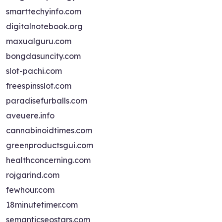
smarttechyinfo.com
digitalnotebook.org
maxualguru.com
bongdasuncity.com
slot-pachi.com
freespinsslot.com
paradisefurballs.com
aveuere.info
cannabinoidtimes.com
greenproductsgui.com
healthconcerning.com
rojgarind.com
fewhour.com
18minutetimer.com
semanticseostars.com