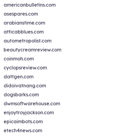
americanbulletins.com
asespares.com
arabianstime.com
atticabblues.com
autometropolist.com
beautycreamreview.com
coinmoh.com
cyclopsreview.com
dattgen.com
didoivatnang.com
dogsbarks.com
dwmsoftwarehouse.com
enjoytroyjackson.com
epicaimbots.com
etech4news.com