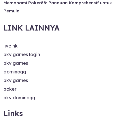
Memahami Poker88: Panduan Komprehensif untuk
Pemula
LINK LAINNYA
live hk
pkv games login
pkv games
dominoqq
pkv games
poker
pkv dominoqq
Links