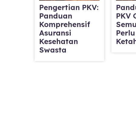
Pengertian PKV:
Pand
Panduan
PKV 
Komprehensif
Semu
Asuransi
Perl
Kesehatan
Keta
Swasta