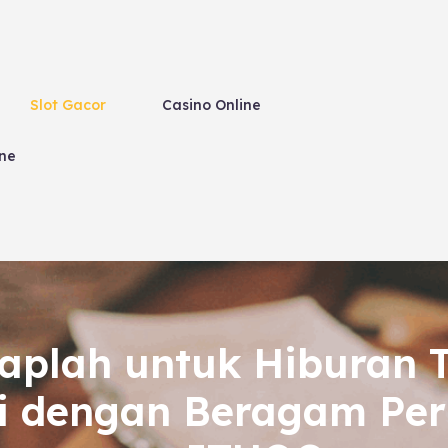
Slot Gacor
Casino Online
ine
iaplah untuk Hiburan 
i dengan Beragam Pe