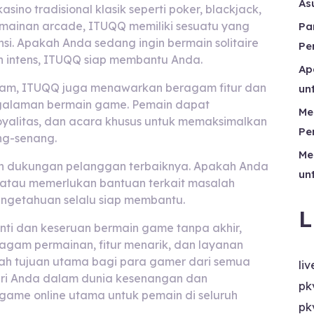
As
ino tradisional klasik seperti poker, blackjack,
ermainan arcade, ITUQQ memiliki sesuatu yang
Pa
nsi. Apakah Anda sedang ingin bermain solitaire
Pe
ih intens, ITUQQ siap membantu Anda.
Ap
agam, ITUQQ juga menawarkan beragam fitur dan
un
galaman bermain game. Pemain dapat
Me
oyalitas, dan acara khusus untuk memaksimalkan
Pe
ng-senang.
Me
n dukungan pelanggan terbaiknya. Apakah Anda
un
 atau memerlukan bantuan terkait masalah
engetahuan selalu siap membantu.
L
enti dan keseruan bermain game tanpa akhir,
gam permainan, fitur menarik, dan layanan
ah tujuan utama bagi para gamer dari semua
liv
iri Anda dalam dunia kesenangan dan
pk
ame online utama untuk pemain di seluruh
pk