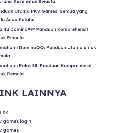
uransi Kesehatan Swasta
nduan Utama PKV Games: Semua yang
rlu Anda Ketahui
a itu Domino99? Panduan Komprehensif
tuk Pemula
mahami DominoQQ: Panduan Utama untuk
mula
mahami Poker88: Panduan Komprehensif
tuk Pemula
INK LAINNYA
e hk
v games login
v games