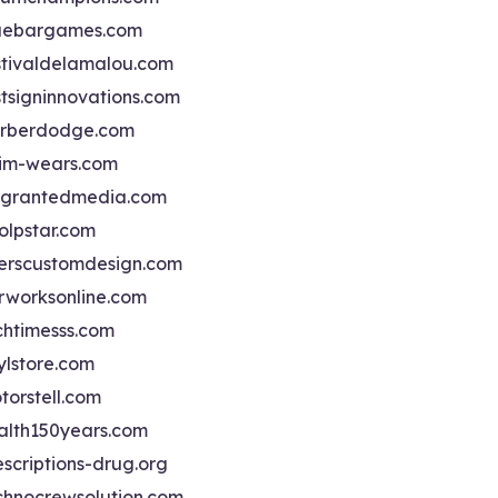
uebargames.com
stivaldelamalou.com
rstsigninnovations.com
rberdodge.com
im-wears.com
rgrantedmedia.com
olpstar.com
lerscustomdesign.com
rworksonline.com
chtimesss.com
rylstore.com
torstell.com
alth150years.com
escriptions-drug.org
chnocrewsolution.com