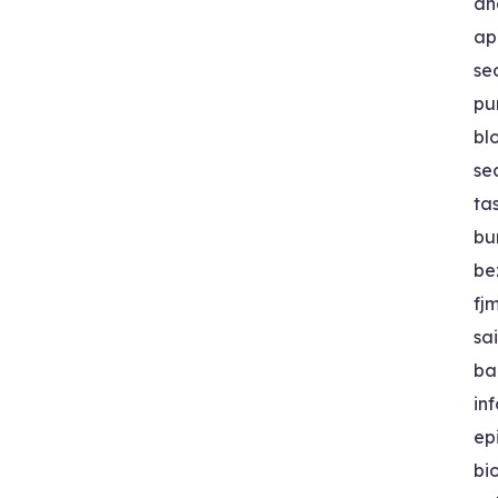
an
ap
se
pu
bl
se
ta
bu
be
fj
sa
ba
in
ep
bi