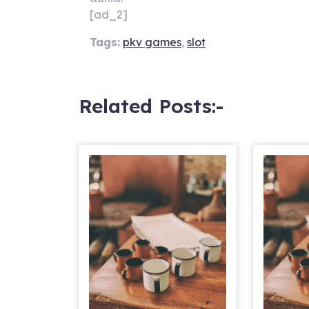
[ad_2]
Tags:
pkv games
,
slot
Related Posts:-