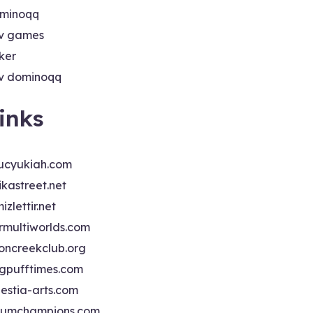
minoqq
v games
ker
v dominoqq
inks
ucyukiah.com
ikastreet.net
mizlettir.net
rmultiworlds.com
oncreekclub.org
gpufftimes.com
lestia-arts.com
rumchampions.com