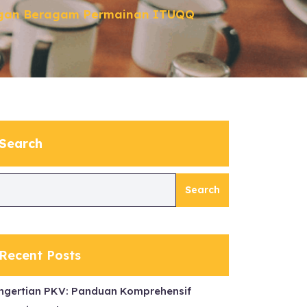
engan Beragam Permainan ITUQQ
Search
Search
Recent Posts
ngertian PKV: Panduan Komprehensif