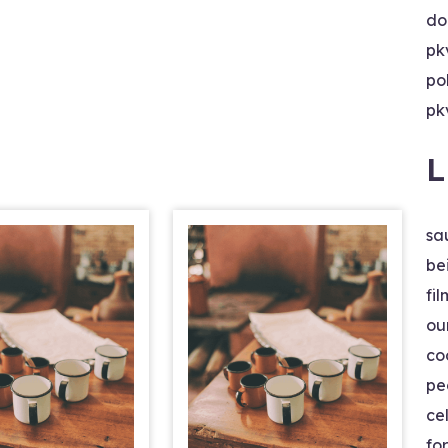
do
pk
po
pk
L
sa
be
fil
ou
co
pe
ce
fo