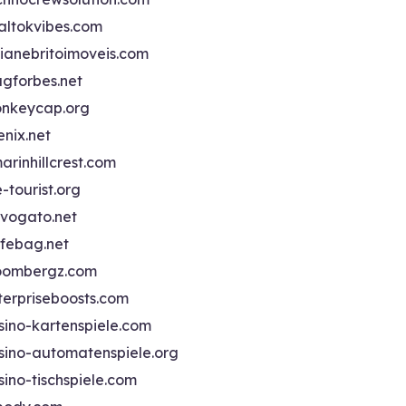
raltokvibes.com
vianebritoimoveis.com
gforbes.net
nkeycap.org
enix.net
arinhillcrest.com
e-tourist.org
vogato.net
afebag.net
oombergz.com
terpriseboosts.com
sino-kartenspiele.com
sino-automatenspiele.org
sino-tischspiele.com