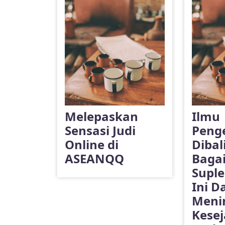
Melepaskan
Ilmu
Sensasi Judi
Peng
Online di
Dibal
ASEANQQ
Baga
Supl
Ini D
Meni
Kese