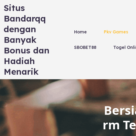
Skip
Situs
to
Bandarqq
content
dengan
Home
Pkv Games
Banyak
SBOBET88
Togel Onl
Bonus dan
Hadiah
Menarik
Bersi
rm T