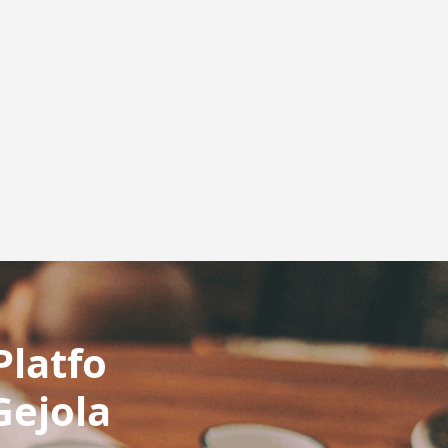
Platfo
ejola