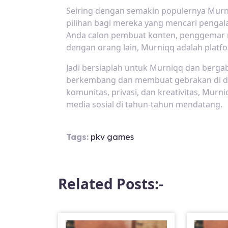
Seiring dengan semakin populernya Murn
pilihan bagi mereka yang mencari pengal
Anda calon pembuat konten, penggemar m
dengan orang lain, Murniqq adalah platf
Jadi bersiaplah untuk Murniqq dan berg
berkembang dan membuat gebrakan di du
komunitas, privasi, dan kreativitas, Murn
media sosial di tahun-tahun mendatang.
Tags:
pkv games
Related Posts:-