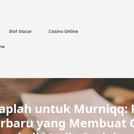
Slot Gacor
Casino Online
ine
aplah untuk Murniqq: 
erbaru yang Membuat G