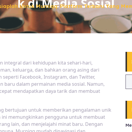
k di Media Sosial
siaplah Untuk Murniqq: Platform Terbaru Yang Mem
 integral dari kehidupan kita sehari-hari,
an, keluarga, dan bahkan orang asing dari
seperti Facebook, Instagram, dan Twitter,
in baru dalam permainan media sosial. Namun,
cepat mendapatkan daya tarik dan membuat
ang bertujuan untuk memberikan pengalaman unik
orm ini memungkinkan pengguna untuk membuat
ang lain, dan menjelajahi minat baru. Dengan
Me
guna, Murniqq mudah dinavigasi dan