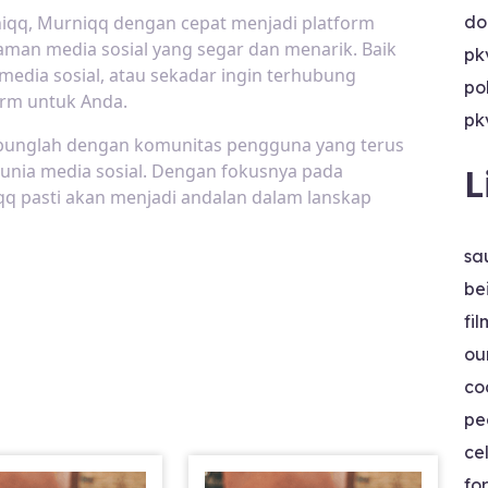
iqq, Murniqq dengan cepat menjadi platform
do
aman media sosial yang segar dan menarik. Baik
pk
edia sosial, atau sekadar ingin terhubung
po
orm untuk Anda.
pk
abunglah dengan komunitas pengguna yang terus
nia media sosial. Dengan fokusnya pada
L
iqq pasti akan menjadi andalan dalam lanskap
sa
be
fil
ou
co
pe
ce
fo