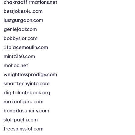
chakraaffirmations.net
bestjokes4u.com
lustgurgaon.com
geniejaar.com
bobbyslot.com
11placemoulin.com
mintz360.com
mohob.net
weightlossprodigy.com
smarttechyinfo.com
digitalnotebook.org
maxualguru.com
bongdasuncity.com
slot-pachi.com
freespinsslot.com