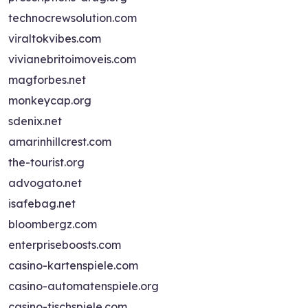
technocrewsolution.com
viraltokvibes.com
vivianebritoimoveis.com
magforbes.net
monkeycap.org
sdenix.net
amarinhillcrest.com
the-tourist.org
advogato.net
isafebag.net
bloombergz.com
enterpriseboosts.com
casino-kartenspiele.com
casino-automatenspiele.org
casino-tischspiele.com