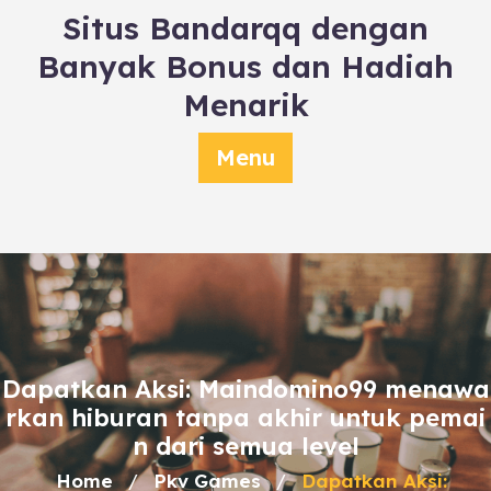
Skip
Situs Bandarqq dengan
to
Banyak Bonus dan Hadiah
content
Menarik
Menu
Dapatkan Aksi: Maindomino99 menawa
rkan hiburan tanpa akhir untuk pemai
n dari semua level
Home
Pkv Games
Dapatkan Aksi:
/
/