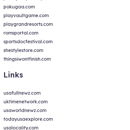
pokugaa.com
playvaultgame.com
playgrandresorts.com
romsportal.com
sportsdocfestival.com
shestylestore.com
thingsiwontfinish.com
Links
usafullnewz.com
uktimenetwork.com
usaworldnewz.com
todayusaexplore.com
usalocality.com