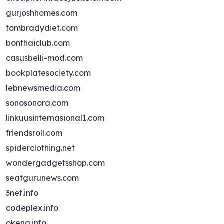
gurjoshhomes.com
tombradydiet.com
bonthaiclub.com
casusbelli-mod.com
bookplatesociety.com
lebnewsmedia.com
sonosonora.com
linkuusinternasional1.com
friendsroll.com
spiderclothing.net
wondergadgetsshop.com
seatgurunews.com
3net.info
codeplex.info
okena.info