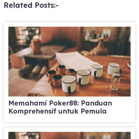
Related Posts:-
Memahami Poker88: Panduan
Komprehensif untuk Pemula