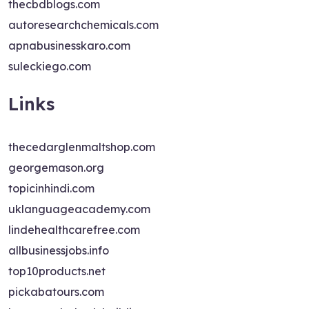
thecbdblogs.com
autoresearchchemicals.com
apnabusinesskaro.com
suleckiego.com
Links
thecedarglenmaltshop.com
georgemason.org
topicinhindi.com
uklanguageacademy.com
lindehealthcarefree.com
allbusinessjobs.info
top10products.net
pickabatours.com