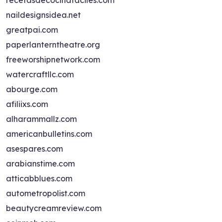
recetasdecocinafaciles.com
naildesignsidea.net
greatpai.com
paperlanterntheatre.org
freeworshipnetwork.com
watercraftllc.com
abourge.com
afiliixs.com
alharammallz.com
americanbulletins.com
asespares.com
arabianstime.com
atticabblues.com
autometropolist.com
beautycreamreview.com