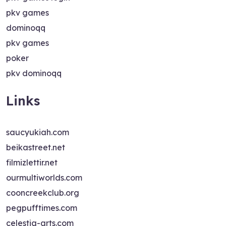
pkv games
dominoqq
pkv games
poker
pkv dominoqq
Links
saucyukiah.com
beikastreet.net
filmizlettir.net
ourmultiworlds.com
cooncreekclub.org
pegpufftimes.com
celestia-arts.com