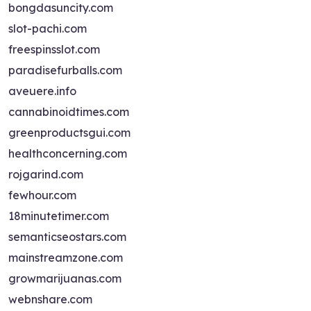
bongdasuncity.com
slot-pachi.com
freespinsslot.com
paradisefurballs.com
aveuere.info
cannabinoidtimes.com
greenproductsgui.com
healthconcerning.com
rojgarind.com
fewhour.com
18minutetimer.com
semanticseostars.com
mainstreamzone.com
growmarijuanas.com
webnshare.com