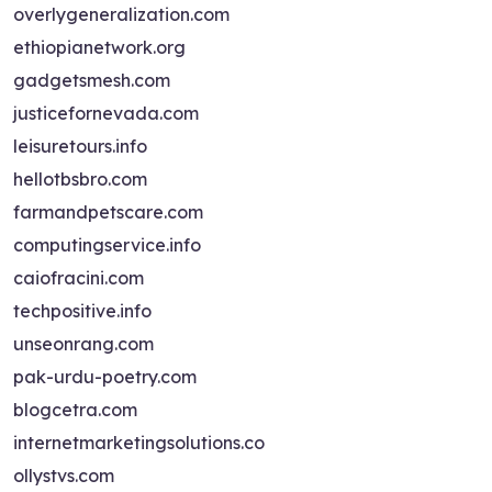
overlygeneralization.com
ethiopianetwork.org
gadgetsmesh.com
justicefornevada.com
leisuretours.info
hellotbsbro.com
farmandpetscare.com
computingservice.info
caiofracini.com
techpositive.info
unseonrang.com
pak-urdu-poetry.com
blogcetra.com
internetmarketingsolutions.co
ollystvs.com