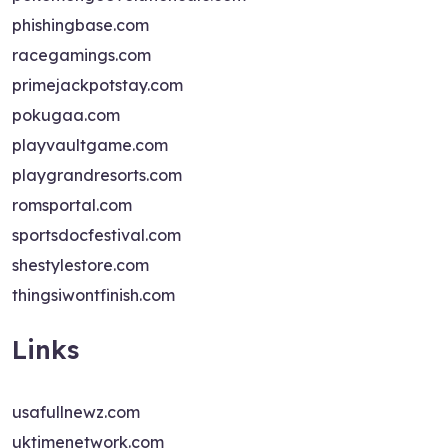
phishingbase.com
racegamings.com
primejackpotstay.com
pokugaa.com
playvaultgame.com
playgrandresorts.com
romsportal.com
sportsdocfestival.com
shestylestore.com
thingsiwontfinish.com
Links
usafullnewz.com
uktimenetwork.com