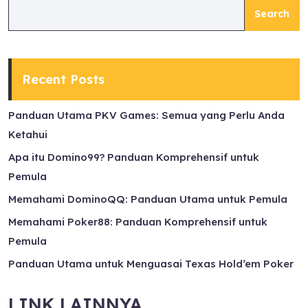
Search
Recent Posts
Panduan Utama PKV Games: Semua yang Perlu Anda
Ketahui
Apa itu Domino99? Panduan Komprehensif untuk
Pemula
Memahami DominoQQ: Panduan Utama untuk Pemula
Memahami Poker88: Panduan Komprehensif untuk
Pemula
Panduan Utama untuk Menguasai Texas Hold’em Poker
LINK LAINNYA