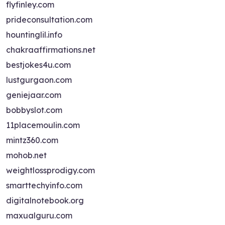
flyfinley.com
prideconsultation.com
hountinglil.info
chakraaffirmations.net
bestjokes4u.com
lustgurgaon.com
geniejaar.com
bobbyslot.com
11placemoulin.com
mintz360.com
mohob.net
weightlossprodigy.com
smarttechyinfo.com
digitalnotebook.org
maxualguru.com