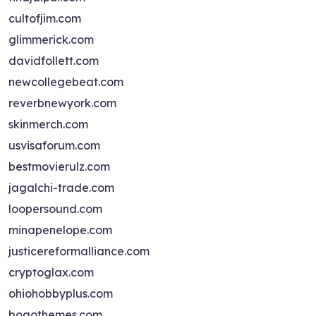
cultofjim.com
glimmerick.com
davidfollett.com
newcollegebeat.com
reverbnewyork.com
skinmerch.com
usvisaforum.com
bestmovierulz.com
jagalchi-trade.com
loopersound.com
minapenelope.com
justicereformalliance.com
cryptoglax.com
ohiohobbyplus.com
bogothemes.com