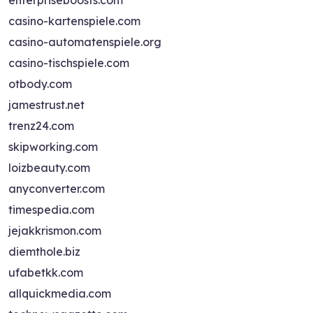
enterpriseboosts.com
casino-kartenspiele.com
casino-automatenspiele.org
casino-tischspiele.com
otbody.com
jamestrust.net
trenz24.com
skipworking.com
loizbeauty.com
anyconverter.com
timespedia.com
jejakkrismon.com
diemthole.biz
ufabetkk.com
allquickmedia.com