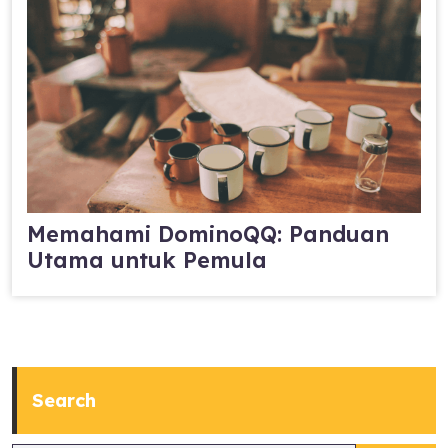
Memahami DominoQQ: Panduan
Utama untuk Pemula
Search