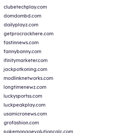
clubetechplay.com
domdombd.com
dailyplayz.com
getprocrackhere.com
fastinnews.com
fannybanny.com
ifinitymarketer.com
jackpotkoning.com
modlinknetworks.com
longtimenewz.com
luckysportss.com
luckpeakplay.com
usamicronews.com
grofashion.com
pokemongoevolutioncalc.com