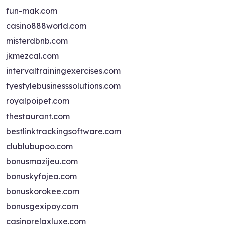
fun-mak.com
casino888world.com
misterdbnb.com
jkmezcal.com
intervaltrainingexercises.com
tyestylebusinesssolutions.com
royalpoipet.com
thestaurant.com
bestlinktrackingsoftware.com
clublubupoo.com
bonusmazijeu.com
bonuskyfojea.com
bonuskorokee.com
bonusgexipoy.com
casinorelaxluxe.com