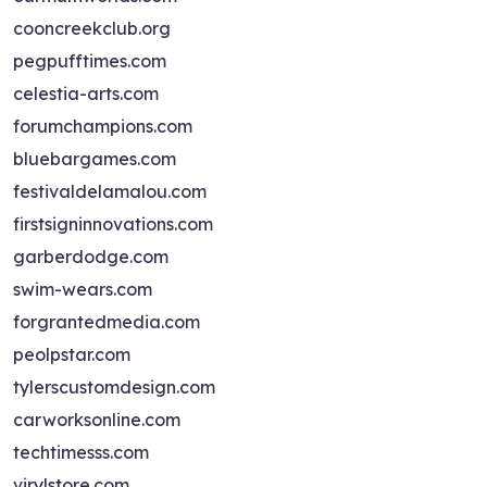
cooncreekclub.org
pegpufftimes.com
celestia-arts.com
forumchampions.com
bluebargames.com
festivaldelamalou.com
firstsigninnovations.com
garberdodge.com
swim-wears.com
forgrantedmedia.com
peolpstar.com
tylerscustomdesign.com
carworksonline.com
techtimesss.com
virylstore.com