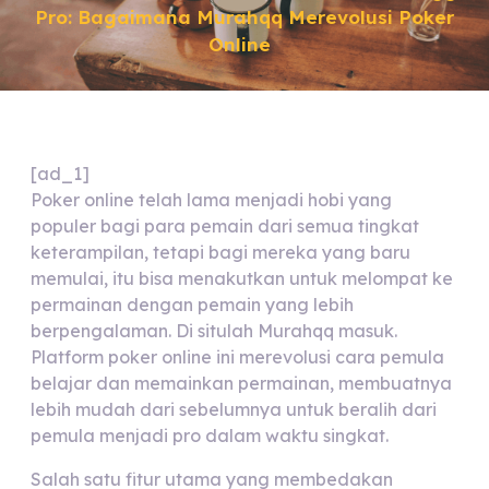
Pro: Bagaimana Murahqq Merevolusi Poker
Online
[ad_1]
Poker online telah lama menjadi hobi yang
populer bagi para pemain dari semua tingkat
keterampilan, tetapi bagi mereka yang baru
memulai, itu bisa menakutkan untuk melompat ke
permainan dengan pemain yang lebih
berpengalaman. Di situlah Murahqq masuk.
Platform poker online ini merevolusi cara pemula
belajar dan memainkan permainan, membuatnya
lebih mudah dari sebelumnya untuk beralih dari
pemula menjadi pro dalam waktu singkat.
Salah satu fitur utama yang membedakan