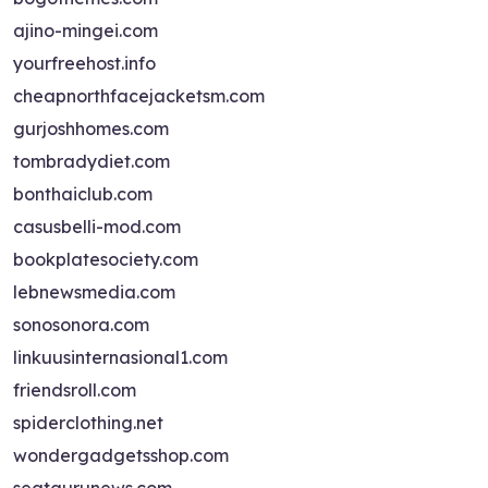
ajino-mingei.com
yourfreehost.info
cheapnorthfacejacketsm.com
gurjoshhomes.com
tombradydiet.com
bonthaiclub.com
casusbelli-mod.com
bookplatesociety.com
lebnewsmedia.com
sonosonora.com
linkuusinternasional1.com
friendsroll.com
spiderclothing.net
wondergadgetsshop.com