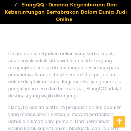
ElangQQ : Dimana Kegembiraan Dan
/
Keberuntungan Bertabrakan Dalam Dunia Judi
Online
Dalam dunia perjudian online yang serba cepat,
ada banyak sekali situs web dan platform yang
menjanjikan sensasi kemenangan besar bagi para
pemainnya. Namun, tidak semua situs perjudian
online diciptakan sama. Bagi mereka yang mencari
pengalaman seru dan bermanfaat, ElangQQ adalah
destinasi yang wajib dikunjungi.
ElangQQ adalah platform perjudian online populer
yang menawarkan berbagai macam permainan
untuk dinikmati para pemain. Dari permainan
kasino klasik seperti poker, blackjack, dan roulette