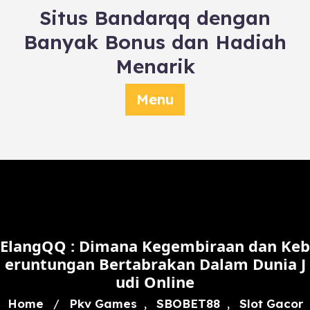
Skip
Situs Bandarqq dengan
to
Banyak Bonus dan Hadiah
content
Menarik
Menu
ElangQQ : Dimana Kegembiraan dan Keb
eruntungan Bertabrakan Dalam Dunia J
udi Online
Home
Pkv Games
SBOBET88
Slot Gacor
/
,
,