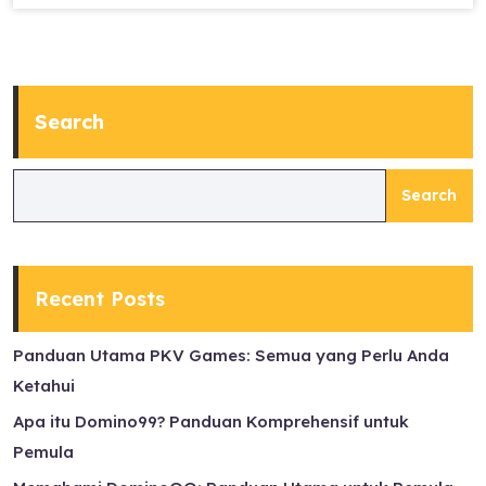
Search
Search
Recent Posts
Panduan Utama PKV Games: Semua yang Perlu Anda
Ketahui
Apa itu Domino99? Panduan Komprehensif untuk
Pemula