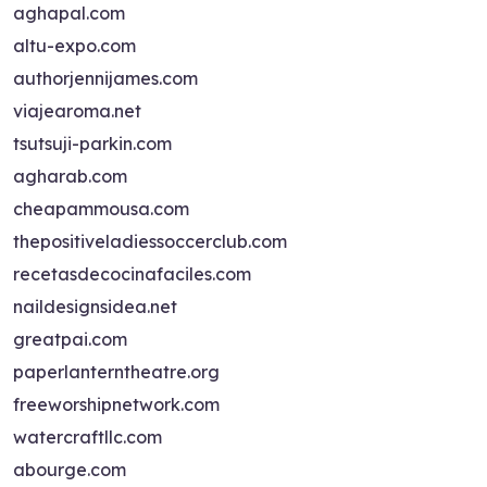
aghapal.com
altu-expo.com
authorjennijames.com
viajearoma.net
tsutsuji-parkin.com
agharab.com
cheapammousa.com
thepositiveladiessoccerclub.com
recetasdecocinafaciles.com
naildesignsidea.net
greatpai.com
paperlanterntheatre.org
freeworshipnetwork.com
watercraftllc.com
abourge.com