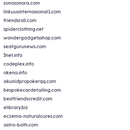
sonosonora.com
linkuusinternasional1.com
friendsroll.com
spiderclothing.net
wondergadgetsshop.com
seatgurunews.com
3net.info
codeplex.info
okena.info
akunidpropokerqq.com
bespokecardetailing.com
bestfriendscredit.com
elibrary.biz
eczema-naturalcures.com
astro-bath.com