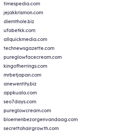
timespedia.com
jejakkrismon.com
diemthole.biz
ufabetkk.com
allquickmedia.com
technewsgazette.com
pureglowfacecream.com
kingofherrings.com
mrbetjapan.com
anewentity.biz
appkuala.com
seo7days.com
pureglowcream.com
bloemenbezorgenvandaag.com
secrettohairgrowth.com