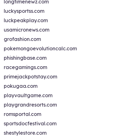
longtimenewz.com
luckysportss.com
luckpeakplay.com
usamicronews.com
grofashion.com
pokemongoevolutioncalc.com
phishingbase.com
racegamings.com
primejackpotstay.com
pokugaa.com
playvaultgame.com
playgrandresorts.com
romsportal.com
sportsdocfestival.com
shestylestore.com