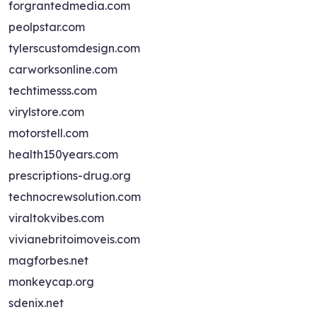
forgrantedmedia.com
peolpstar.com
tylerscustomdesign.com
carworksonline.com
techtimesss.com
virylstore.com
motorstell.com
health150years.com
prescriptions-drug.org
technocrewsolution.com
viraltokvibes.com
vivianebritoimoveis.com
magforbes.net
monkeycap.org
sdenix.net