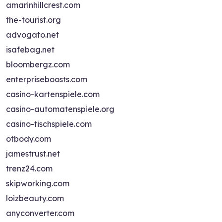
amarinhillcrest.com
the-tourist.org
advogato.net
isafebag.net
bloombergz.com
enterpriseboosts.com
casino-kartenspiele.com
casino-automatenspiele.org
casino-tischspiele.com
otbody.com
jamestrust.net
trenz24.com
skipworking.com
loizbeauty.com
anyconverter.com