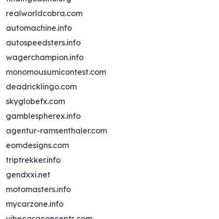
realworldcobra.com
automachine.info
autospeedsters.info
wagerchampion.info
monomousumicontest.com
deadricklingo.com
skyglobefx.com
gamblespherex.info
agentur-ramsenthaler.com
eomdesigns.com
triptrekker.info
gendxxi.net
motomasters.info
mycarzone.info
vibecasaconcepts.com