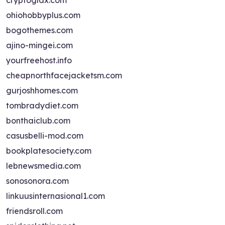
cryptoglax.com
ohiohobbyplus.com
bogothemes.com
ajino-mingei.com
yourfreehost.info
cheapnorthfacejacketsm.com
gurjoshhomes.com
tombradydiet.com
bonthaiclub.com
casusbelli-mod.com
bookplatesociety.com
lebnewsmedia.com
sonosonora.com
linkuusinternasional1.com
friendsroll.com