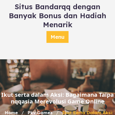
Skip
Situs Bandarqq dengan
to
Banyak Bonus dan Hadiah
content
Menarik
Menu
Ikut serta dalam Aksi: Bagaimana Taipa
nqqasia Merevolusi Game Online
Home
Pkv Games
Ikut Serta Dalam Aksi:
/
/