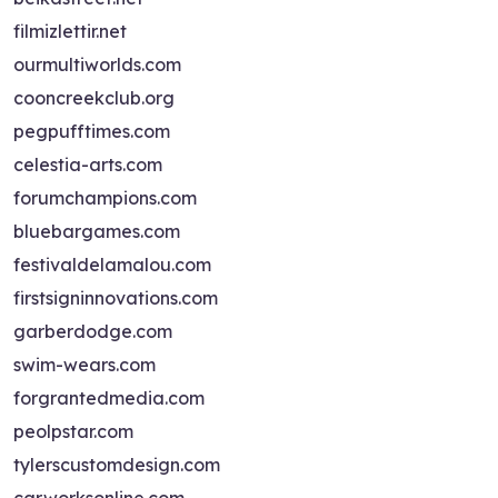
filmizlettir.net
ourmultiworlds.com
cooncreekclub.org
pegpufftimes.com
celestia-arts.com
forumchampions.com
bluebargames.com
festivaldelamalou.com
firstsigninnovations.com
garberdodge.com
swim-wears.com
forgrantedmedia.com
peolpstar.com
tylerscustomdesign.com