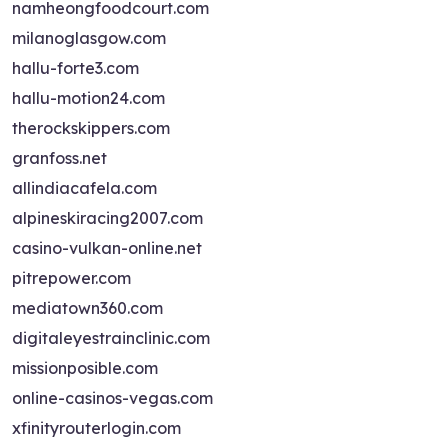
namheongfoodcourt.com
milanoglasgow.com
hallu-forte3.com
hallu-motion24.com
therockskippers.com
granfoss.net
allindiacafela.com
alpineskiracing2007.com
casino-vulkan-online.net
pitrepower.com
mediatown360.com
digitaleyestrainclinic.com
missionposible.com
online-casinos-vegas.com
xfinityrouterlogin.com