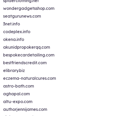
spiderclothing.net
wondergadgetsshop.com
seatgurunews.com
3net.info
codeplex.info
okena.info
akunidpropokerqq.com
bespokecardetailing.com
bestfriendscredit.com
elibrary.biz
eczema-naturalcures.com
astro-bath.com
aghapal.com
altu-expo.com
authorjennijames.com