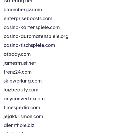
isafebag.net
bloombergz.com
enterpriseboosts.com
casino-kartenspiele.com
casino-automatenspiele.org
casino-tischspiele.com
otbody.com
jamestrust.net
trenz24.com
skipworking.com
loizbeauty.com
anyconverter.com
timespedia.com
jejakkrismon.com
diemthole.biz