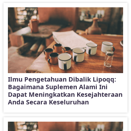
Ilmu Pengetahuan Dibalik Lipoqq:
Bagaimana Suplemen Alami Ini
Dapat Meningkatkan Kesejahteraan
Anda Secara Keseluruhan