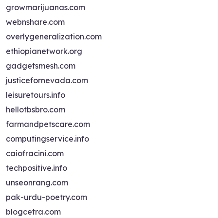
growmarijuanas.com
webnshare.com
overlygeneralization.com
ethiopianetwork.org
gadgetsmesh.com
justicefornevada.com
leisuretours.info
hellotbsbro.com
farmandpetscare.com
computingservice.info
caiofracini.com
techpositive.info
unseonrang.com
pak-urdu-poetry.com
blogcetra.com