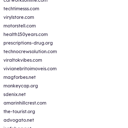
carworksonline.com
techtimesss.com
virylstore.com
motorstell.com
health150years.com
prescriptions-drug.org
technocrewsolution.com
viraltokvibes.com
vivianebritoimoveis.com
magforbes.net
monkeycap.org
sdenix.net
amarinhillcrest.com
the-tourist.org
advogato.net