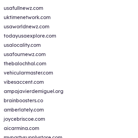
usafullnewz.com
uktimenetwork.com
usaworldnewz.com
todayusaexplore.com
usalocality.com
usafournewz.com
thebalochhal.com
vehicularmaster.com
vibesaccent.com
ampajavierdemiguel.org
brainboosters.co
amberlately.com
joycebriscoe.com
aicarmina.com
mypartysupplystore.com