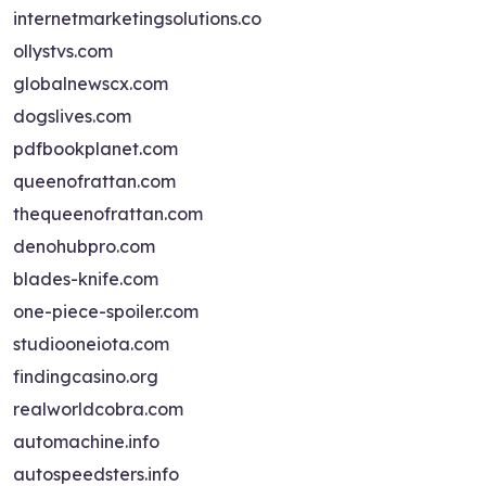
internetmarketingsolutions.co
ollystvs.com
globalnewscx.com
dogslives.com
pdfbookplanet.com
queenofrattan.com
thequeenofrattan.com
denohubpro.com
blades-knife.com
one-piece-spoiler.com
studiooneiota.com
findingcasino.org
realworldcobra.com
automachine.info
autospeedsters.info