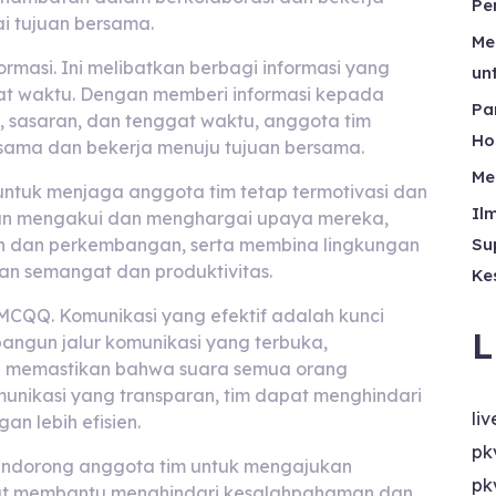
Pe
ai tujuan bersama.
Me
masi. Ini melibatkan berbagi informasi yang
un
at waktu. Dengan memberi informasi kepada
Pa
, sasaran, dan tenggat waktu, anggota tim
Ho
sama dan bekerja menuju tujuan bersama.
Me
untuk menjaga anggota tim tetap termotivasi dan
Il
gan mengakui dan menghargai upaya mereka,
 dan perkembangan, serta membina lingkungan
Su
kan semangat dan produktivitas.
Ke
MCQQ. Komunikasi yang efektif adalah kunci
L
bangun jalur komunikasi yang terbuka,
n memastikan bahwa suara semua orang
nikasi yang transparan, tim dapat menghindari
liv
n lebih efisien.
pk
ndorong anggota tim untuk mengajukan
pk
apat membantu menghindari kesalahpahaman dan