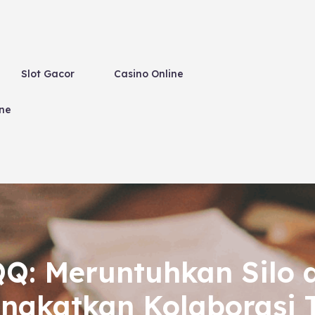
Slot Gacor
Casino Online
ine
Q: Meruntuhkan Silo 
ingkatkan Kolaborasi 