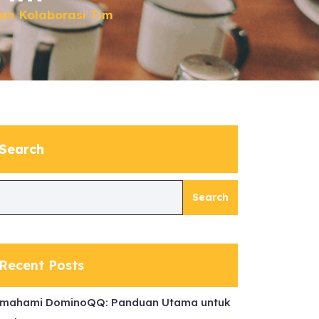
an Kolaborasi Tim
Search
Search
Recent Posts
mahami DominoQQ: Panduan Utama untuk