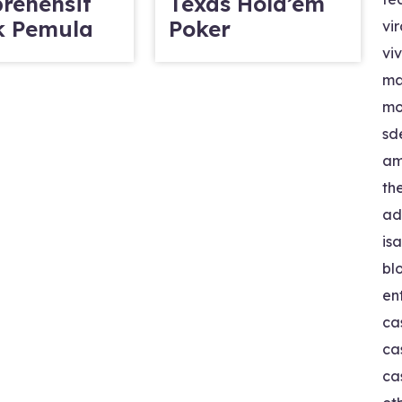
rehensif
Texas Hold’em
k Pemula
Poker
vi
vi
ma
mo
sd
am
th
ad
is
bl
en
ca
ca
ca