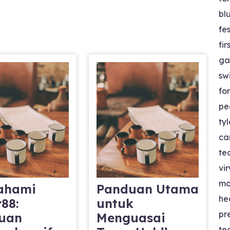
bl
fe
fi
ga
sw
fo
pe
ty
ca
te
vi
mo
ahami
Panduan Utama
he
88:
untuk
pr
uan
Menguasai
te