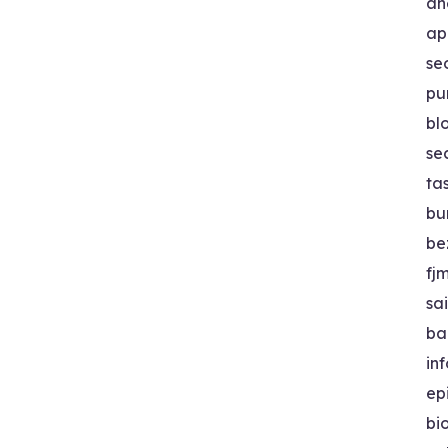
an
ap
se
pu
bl
se
ta
bu
be
fj
sa
ba
in
ep
bi