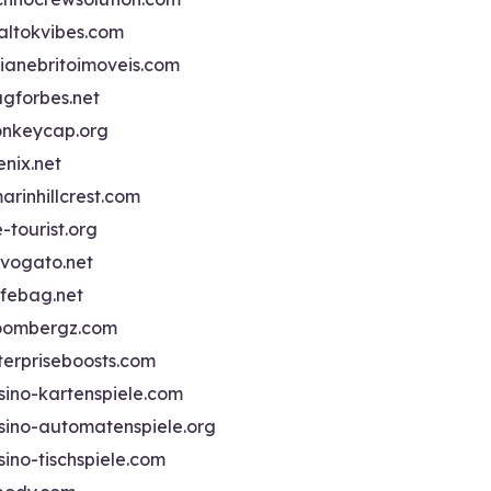
raltokvibes.com
vianebritoimoveis.com
gforbes.net
nkeycap.org
enix.net
arinhillcrest.com
e-tourist.org
vogato.net
afebag.net
oombergz.com
terpriseboosts.com
sino-kartenspiele.com
sino-automatenspiele.org
sino-tischspiele.com