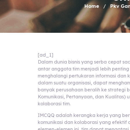
Home
Pkv Ga
/
[ad_1]
Dalam dunia bisnis yang serba cepat saat
antar anggota tim menjadi lebih penting
menghalangi pertukaran informasi dan 
dalam suatu organisasi, dapat menghamb
banyak perusahaan beralih ke strategi b
Komunikasi, Pertanyaan, dan Kualitas) 
kolaborasi tim.
IMCQQ adalah kerangka kerja yang berf
komunikasi dan kolaborasi yang efektif
elemen-elemen ini, tim dapat mengatas