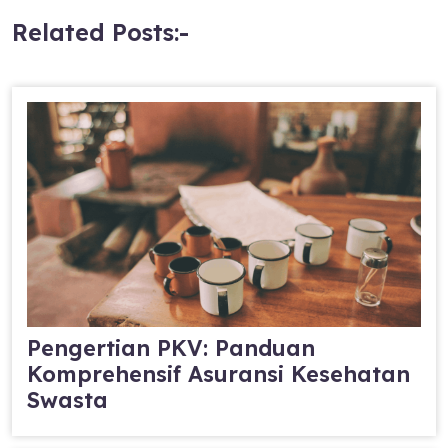
Related Posts:-
Pengertian PKV: Panduan
Komprehensif Asuransi Kesehatan
Swasta