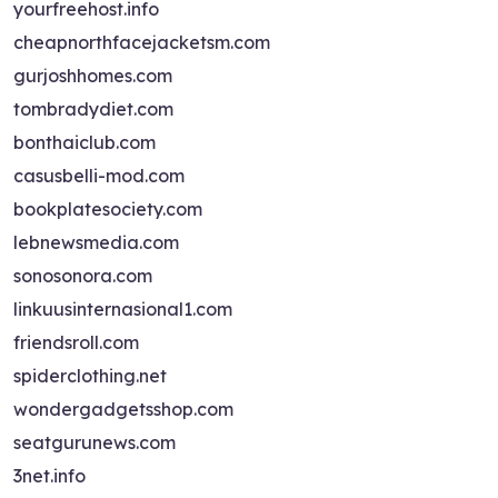
yourfreehost.info
cheapnorthfacejacketsm.com
gurjoshhomes.com
tombradydiet.com
bonthaiclub.com
casusbelli-mod.com
bookplatesociety.com
lebnewsmedia.com
sonosonora.com
linkuusinternasional1.com
friendsroll.com
spiderclothing.net
wondergadgetsshop.com
seatgurunews.com
3net.info