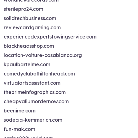
sterilepro24.com
solidtechbusiness.com
reviewcardgaming.com
experiencedexpertstowingservice.com
blackheadsshop.com
location-voiture-casablanca.org
kpaulbartelme.com
comedyclubofhiltonhead.com
virtualartsassistant.com
theprimeinfographics.com
cheapvaliumordernow.com
beenime.com
sodecia-kemmerich.com
fun-mak.com