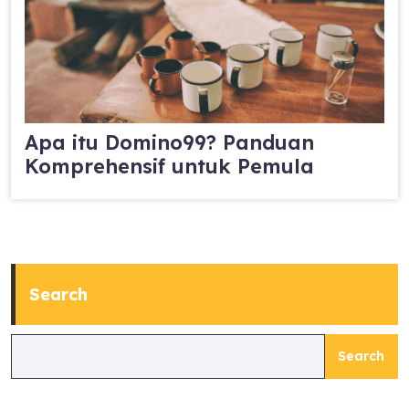
Apa itu Domino99? Panduan
Komprehensif untuk Pemula
Search
Search