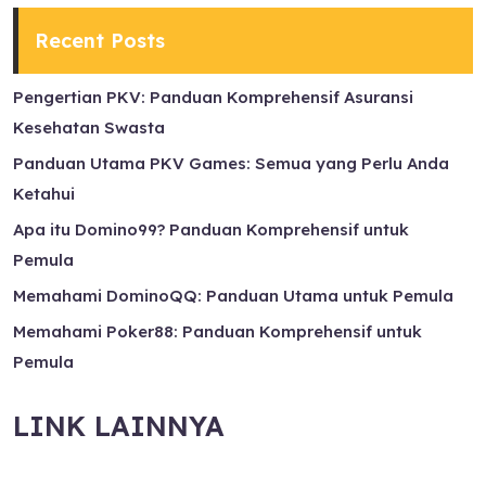
Recent Posts
Pengertian PKV: Panduan Komprehensif Asuransi
Kesehatan Swasta
Panduan Utama PKV Games: Semua yang Perlu Anda
Ketahui
Apa itu Domino99? Panduan Komprehensif untuk
Pemula
Memahami DominoQQ: Panduan Utama untuk Pemula
Memahami Poker88: Panduan Komprehensif untuk
Pemula
LINK LAINNYA