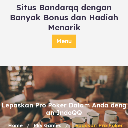
Skip
Situs Bandarqq dengan
to
Banyak Bonus dan Hadiah
content
Menarik
Menu
Lepaskan Pro Poker Dalam Anda deng
an IndoQQ
Home
Pkv Games
Lepaskan Pro Poker
/
/