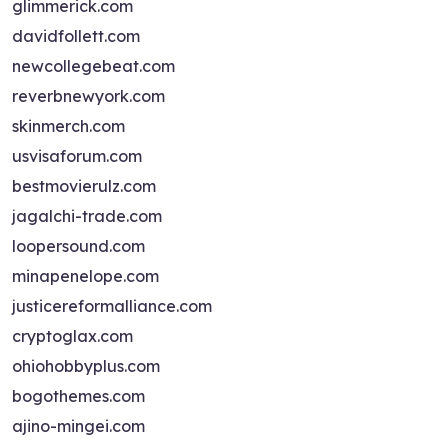
glimmerick.com
davidfollett.com
newcollegebeat.com
reverbnewyork.com
skinmerch.com
usvisaforum.com
bestmovierulz.com
jagalchi-trade.com
loopersound.com
minapenelope.com
justicereformalliance.com
cryptoglax.com
ohiohobbyplus.com
bogothemes.com
ajino-mingei.com