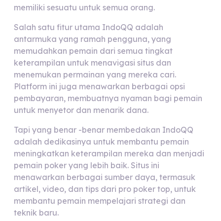
memiliki sesuatu untuk semua orang.
Salah satu fitur utama IndoQQ adalah
antarmuka yang ramah pengguna, yang
memudahkan pemain dari semua tingkat
keterampilan untuk menavigasi situs dan
menemukan permainan yang mereka cari.
Platform ini juga menawarkan berbagai opsi
pembayaran, membuatnya nyaman bagi pemain
untuk menyetor dan menarik dana.
Tapi yang benar -benar membedakan IndoQQ
adalah dedikasinya untuk membantu pemain
meningkatkan keterampilan mereka dan menjadi
pemain poker yang lebih baik. Situs ini
menawarkan berbagai sumber daya, termasuk
artikel, video, dan tips dari pro poker top, untuk
membantu pemain mempelajari strategi dan
teknik baru.