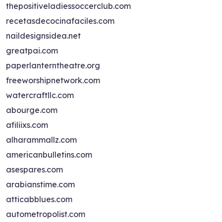
thepositiveladiessoccerclub.com
recetasdecocinafaciles.com
naildesignsidea.net
greatpai.com
paperlanterntheatre.org
freeworshipnetwork.com
watercraftllc.com
abourge.com
afiliixs.com
alharammallz.com
americanbulletins.com
asespares.com
arabianstime.com
atticabblues.com
autometropolist.com