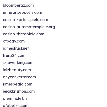
bloombergz.com
enterpriseboosts.com
casino-kartenspiele.com
casino-automatenspiele.org
casino-tischspiele.com
otbody.com
jamestrust.net
trenz24.com
skipworking.com
loizbeauty.com
anyconverter.com
timespedia.com
jejakkrismon.com
diemthole.biz
ufabetkk.com