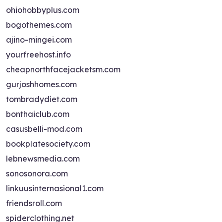
ohiohobbyplus.com
bogothemes.com
ajino-mingei.com
yourfreehost.info
cheapnorthfacejacketsm.com
gurjoshhomes.com
tombradydiet.com
bonthaiclub.com
casusbelli-mod.com
bookplatesociety.com
lebnewsmedia.com
sonosonora.com
linkuusinternasional1.com
friendsroll.com
spiderclothing.net