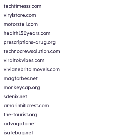
techtimesss.com
virylstore.com
motorstell.com
health150years.com
prescriptions-drug.org
technocrewsolution.com
viraltokvibes.com
vivianebritoimoveis.com
magforbes.net
monkeycap.org
sdenix.net
amarinhillcrest.com
the-tourist.org
advogato.net
isafebag.net