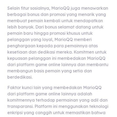
Selain fitur sosialnya, MarioQQ juga menawarkan
berbagai bonus dan promosi yang menarik yang
membuat pemain kembali untuk mendapatkan
lebih banyak. Dari bonus selamat datang untuk
pemain baru hingga promosi khusus untuk
pelanggan yang loyal, MarioQQ memberi
penghargaan kepada para pemainnya atas
kesetiaan dan dedikasi mereka. Komitmen untuk
kepuasan pelanggan ini membedakan MarioQQ
dari platform game online lainnya dan membantu
membangun basis pemain yang setia dan
berdedikasi.
Faktor kunci lain yang membedakan MarioQQ
dari platform game online lainnya adalah
komitmennya terhadap permainan yang adil dan
transparansi. Platform ini menggunakan teknologi
enkripsi yang canggih untuk memastikan bahwa