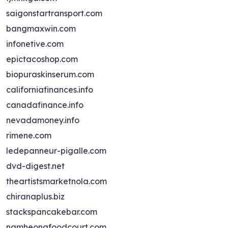
saigonstartransport.com
bangmaxwin.com
infonetive.com
epictacoshop.com
biopuraskinserum.com
californiafinances.info
canadafinance.info
nevadamoney.info
rimene.com
ledepanneur-pigalle.com
dvd-digest.net
theartistsmarketnola.com
chiranaplus.biz
stackspancakebar.com
namheongfoodcourt.com