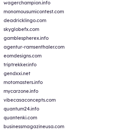
wagerchampion.info
monomousumicontest.com
deadricklingo.com
skyglobefx.com
gamblespherex.info
agentur-ramsenthaler.com
eomdesigns.com
triptrekker.info
gendxxi.net
motomasters.info
mycarzone.info
vibecasaconcepts.com
quantum24.info
quantenki.com
businessmagazineusa.com