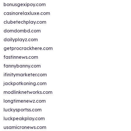
bonusgexipoy.com
casinorelaxluxe.com
clubetechplay.com
domdombd.com
dailyplayz.com
getprocrackhere.com
fastinnews.com
fannybanny.com
ifinitymarketer.com
jackpotkoning.com
modlinknetworks.com
longtimenewz.com
luckysportss.com
luckpeakplay.com
usamicronews.com