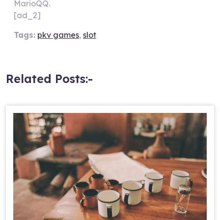
MarioQQ.
[ad_2]
Tags:
pkv games
,
slot
Related Posts:-