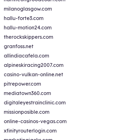
milanoglasgow.com
hallu-forte3.com
hallu-motion24.com
therockskippers.com
granfoss.net
allindiacafela.com
alpineskiracing2007.com
casino-vulkan-online.net
pitrepower.com
mediatown360.com
digitaleyestrainclinic.com
missionposible.com
online-casinos-vegas.com
xfinityrouterlogin.com