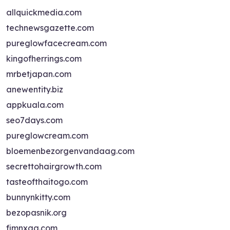
allquickmedia.com
technewsgazette.com
pureglowfacecream.com
kingofherrings.com
mrbetjapan.com
anewentity.biz
appkuala.com
seo7days.com
pureglowcream.com
bloemenbezorgenvandaag.com
secrettohairgrowth.com
tasteofthaitogo.com
bunnynkitty.com
bezopasnik.org
fjmnxga.com