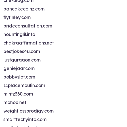
che-blog.com
pancakecoinz.com
flyfinley.com
prideconsultation.com
hountinglil.info
chakraaffirmations.net
bestjokes4u.com
lustgurgaon.com
geniejaar.com
bobbyslot.com
11placemoulin.com
mintz360.com
mohob.net
weightlossprodigy.com
smarttechyinfo.com