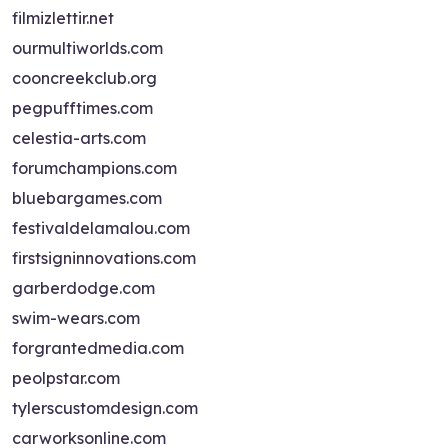
filmizlettir.net
ourmultiworlds.com
cooncreekclub.org
pegpufftimes.com
celestia-arts.com
forumchampions.com
bluebargames.com
festivaldelamalou.com
firstsigninnovations.com
garberdodge.com
swim-wears.com
forgrantedmedia.com
peolpstar.com
tylerscustomdesign.com
carworksonline.com