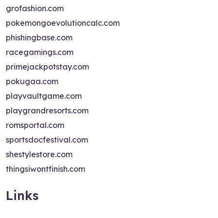
grofashion.com
pokemongoevolutioncalc.com
phishingbase.com
racegamings.com
primejackpotstay.com
pokugaa.com
playvaultgame.com
playgrandresorts.com
romsportal.com
sportsdocfestival.com
shestylestore.com
thingsiwontfinish.com
Links