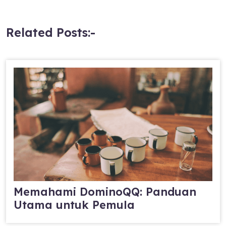
Related Posts:-
Memahami DominoQQ: Panduan
Utama untuk Pemula