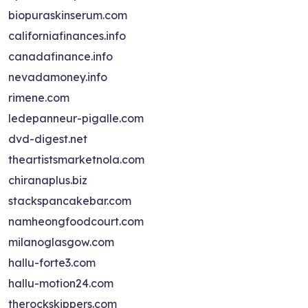
biopuraskinserum.com
californiafinances.info
canadafinance.info
nevadamoney.info
rimene.com
ledepanneur-pigalle.com
dvd-digest.net
theartistsmarketnola.com
chiranaplus.biz
stackspancakebar.com
namheongfoodcourt.com
milanoglasgow.com
hallu-forte3.com
hallu-motion24.com
therockskippers.com