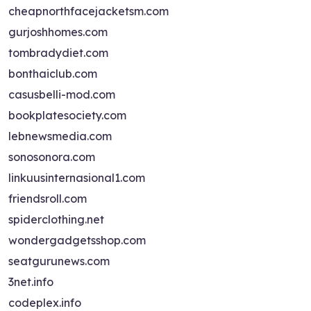
cheapnorthfacejacketsm.com
gurjoshhomes.com
tombradydiet.com
bonthaiclub.com
casusbelli-mod.com
bookplatesociety.com
lebnewsmedia.com
sonosonora.com
linkuusinternasional1.com
friendsroll.com
spiderclothing.net
wondergadgetsshop.com
seatgurunews.com
3net.info
codeplex.info