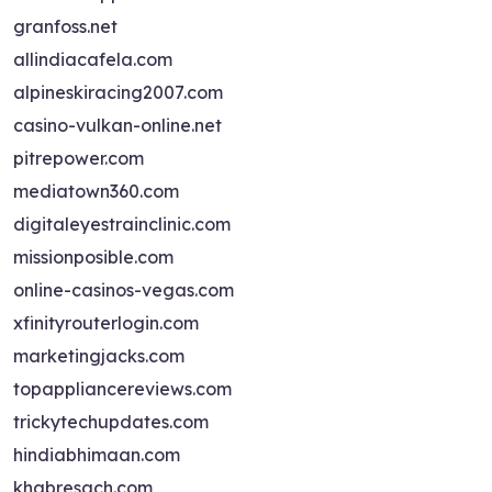
granfoss.net
allindiacafela.com
alpineskiracing2007.com
casino-vulkan-online.net
pitrepower.com
mediatown360.com
digitaleyestrainclinic.com
missionposible.com
online-casinos-vegas.com
xfinityrouterlogin.com
marketingjacks.com
topappliancereviews.com
trickytechupdates.com
hindiabhimaan.com
khabresach.com