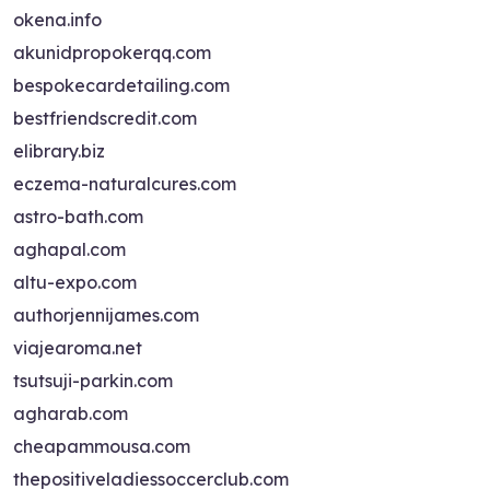
okena.info
akunidpropokerqq.com
bespokecardetailing.com
bestfriendscredit.com
elibrary.biz
eczema-naturalcures.com
astro-bath.com
aghapal.com
altu-expo.com
authorjennijames.com
viajearoma.net
tsutsuji-parkin.com
agharab.com
cheapammousa.com
thepositiveladiessoccerclub.com