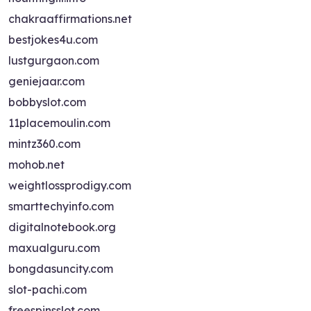
chakraaffirmations.net
bestjokes4u.com
lustgurgaon.com
geniejaar.com
bobbyslot.com
11placemoulin.com
mintz360.com
mohob.net
weightlossprodigy.com
smarttechyinfo.com
digitalnotebook.org
maxualguru.com
bongdasuncity.com
slot-pachi.com
freespinsslot.com