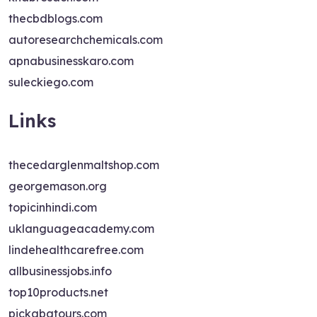
thecbdblogs.com
autoresearchchemicals.com
apnabusinesskaro.com
suleckiego.com
Links
thecedarglenmaltshop.com
georgemason.org
topicinhindi.com
uklanguageacademy.com
lindehealthcarefree.com
allbusinessjobs.info
top10products.net
pickabatours.com