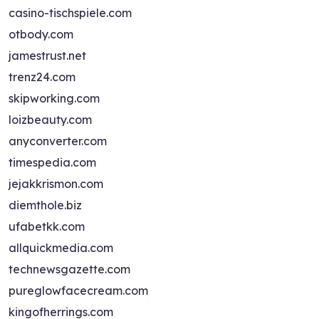
casino-tischspiele.com
otbody.com
jamestrust.net
trenz24.com
skipworking.com
loizbeauty.com
anyconverter.com
timespedia.com
jejakkrismon.com
diemthole.biz
ufabetkk.com
allquickmedia.com
technewsgazette.com
pureglowfacecream.com
kingofherrings.com