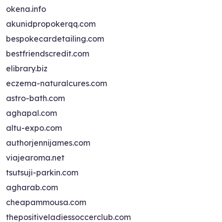
okena.info
akunidpropokerqq.com
bespokecardetailing.com
bestfriendscredit.com
elibrary.biz
eczema-naturalcures.com
astro-bath.com
aghapal.com
altu-expo.com
authorjennijames.com
viajearoma.net
tsutsuji-parkin.com
agharab.com
cheapammousa.com
thepositiveladiessoccerclub.com