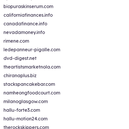
biopuraskinserum.com
californiafinances.info
canadafinance.info
nevadamoney.info
rimene.com
ledepanneur-pigalle.com
dvd-digest.net
theartistsmarketnola.com
chiranaplus.biz
stackspancakebar.com
namheongfoodcourt.com
milanoglasgow.com
hallu-forte3.com
hallu-motion24.com
therockskippers.com