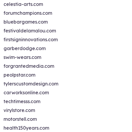
celestia-arts.com
forumchampions.com
bluebargames.com
festivaldelamalou.com
firstsigninnovations.com
garberdodge.com
swim-wears.com
forgrantedmedia.com
peolpstar.com
tylerscustomdesign.com
carworksonline.com
techtimesss.com
virylstore.com
motorstell.com
health150years.com