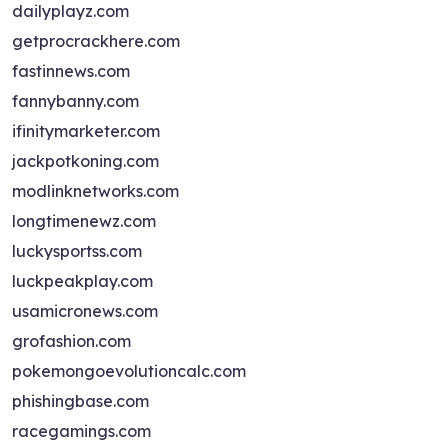
dailyplayz.com
getprocrackhere.com
fastinnews.com
fannybanny.com
ifinitymarketer.com
jackpotkoning.com
modlinknetworks.com
longtimenewz.com
luckysportss.com
luckpeakplay.com
usamicronews.com
grofashion.com
pokemongoevolutioncalc.com
phishingbase.com
racegamings.com