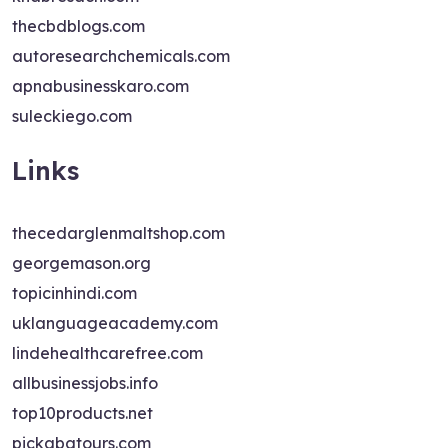
thecbdblogs.com
autoresearchchemicals.com
apnabusinesskaro.com
suleckiego.com
Links
thecedarglenmaltshop.com
georgemason.org
topicinhindi.com
uklanguageacademy.com
lindehealthcarefree.com
allbusinessjobs.info
top10products.net
pickabatours.com