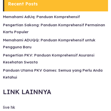
Recent Posts
Memahami AdUq: Panduan Komprehensif
Pengertian Sakong: Panduan Komprehensif Permainan
Kartu Populer
Memahami ADUQQ: Panduan Komprehensif untuk
Pengguna Baru
Pengertian PKV: Panduan Komprehensif Asuransi
Kesehatan Swasta
Panduan Utama PKV Games: Semua yang Perlu Anda
Ketahui
LINK LAINNYA
live hk