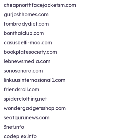
cheapnorthfacejacketsm.com
gurjoshhomes.com
tombradydiet.com
bonthaiclub.com
casusbelli-mod.com
bookplatesociety.com
lebnewsmedia.com
sonosonora.com
linkuusinternasional1.com
friendsroll.com
spiderclothing.net
wondergadgetsshop.com
seatgurunews.com
3net.info
codeplex.info