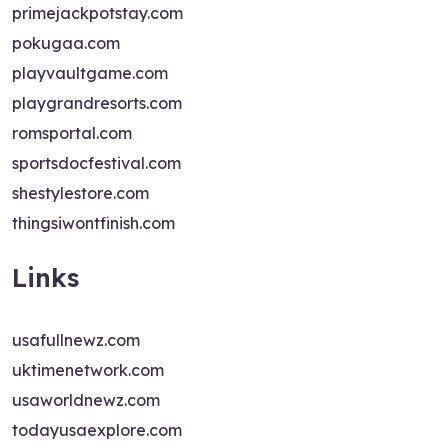
primejackpotstay.com
pokugaa.com
playvaultgame.com
playgrandresorts.com
romsportal.com
sportsdocfestival.com
shestylestore.com
thingsiwontfinish.com
Links
usafullnewz.com
uktimenetwork.com
usaworldnewz.com
todayusaexplore.com