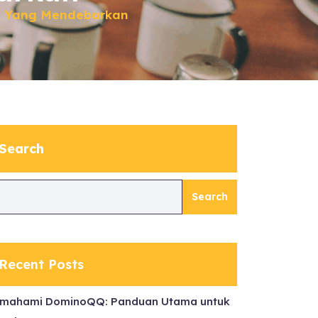
de Yang Mendebarkan
Search
Search
Recent Posts
mahami DominoQQ: Panduan Utama untuk