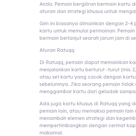
Anda. Pemain bergiliran bermain kartu d
aturan dan strategi khusus untuk meng
Gim ini biasanya dimainkan dengan 2-4
kartu untuk memulai permainan. Pemain di
bermain berlanjut searah jarum jam di se
Aturan Ratuqq
Di Ratuqq, pemain dapat memainkan kartu
menjalankan kartu berturut -turut (mis. 
atau set kartu yang cocok dengan kartu
sebelumnya. Jika seorang pemain tidak
menggambar kartu dari geladak sampai
Ada juga kartu khusus di Ratuqq yang
pemain lain, atau memaksa pemain lain 
menambah elemen strategi dan kegembi
mempertimbangkan dengan cermat kap
maksimal.