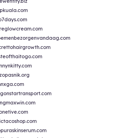
ewentity.biz
pkuala.com
o7days.com
reglowcream.com
oemenbezorgenvandaag.com
crettohairgrowth.com
steofthaitogo.com
nnynkitty.com
zopasnik.org
mnxga.com
igonstartransport.com
ngmaxwin.com
fonetive.com
ictacoshop.com
opuraskinserum.com