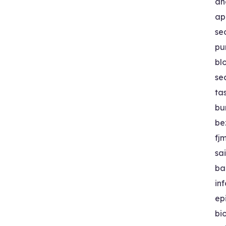
an
ap
se
pu
bl
se
ta
bu
be
fj
sa
ba
in
ep
bi