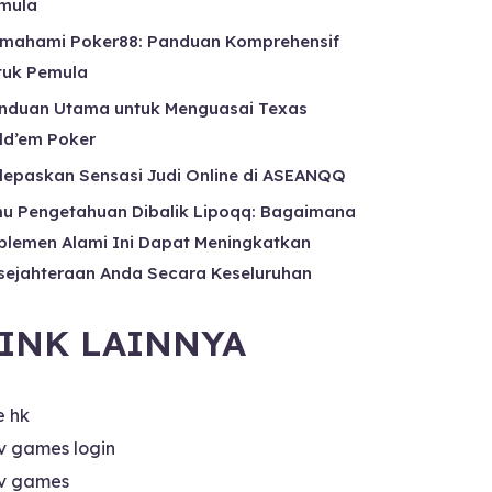
mula
mahami Poker88: Panduan Komprehensif
tuk Pemula
nduan Utama untuk Menguasai Texas
ld’em Poker
lepaskan Sensasi Judi Online di ASEANQQ
mu Pengetahuan Dibalik Lipoqq: Bagaimana
plemen Alami Ini Dapat Meningkatkan
sejahteraan Anda Secara Keseluruhan
INK LAINNYA
e hk
v games login
v games