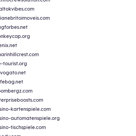
raltokvibes.com
vianebritoimoveis.com
gforbes.net
nkeycap.org
enix.net
arinhillcrest.com
e-tourist.org
vogato.net
afebag.net
oombergz.com
terpriseboosts.com
sino-kartenspiele.com
sino-automatenspiele.org
sino-tischspiele.com