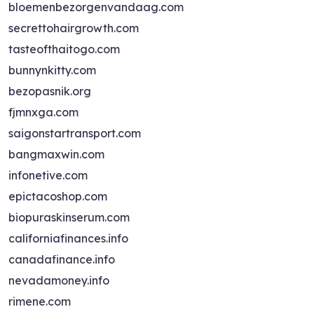
bloemenbezorgenvandaag.com
secrettohairgrowth.com
tasteofthaitogo.com
bunnynkitty.com
bezopasnik.org
fjmnxga.com
saigonstartransport.com
bangmaxwin.com
infonetive.com
epictacoshop.com
biopuraskinserum.com
californiafinances.info
canadafinance.info
nevadamoney.info
rimene.com