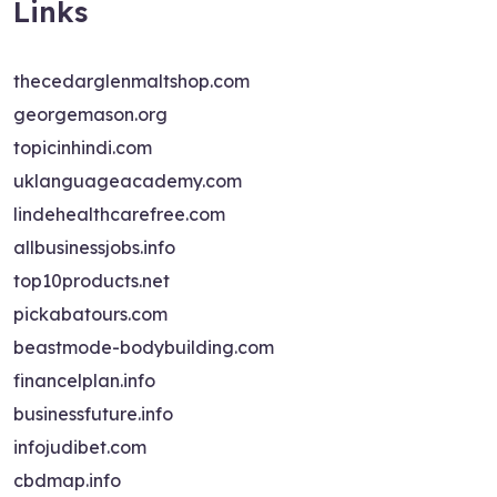
Links
thecedarglenmaltshop.com
georgemason.org
topicinhindi.com
uklanguageacademy.com
lindehealthcarefree.com
allbusinessjobs.info
top10products.net
pickabatours.com
beastmode-bodybuilding.com
financelplan.info
businessfuture.info
infojudibet.com
cbdmap.info