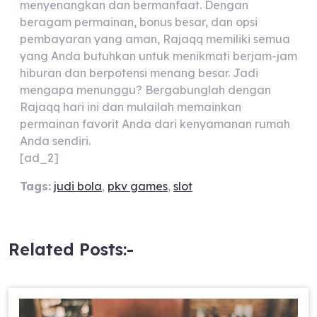
menyenangkan dan bermanfaat. Dengan
beragam permainan, bonus besar, dan opsi
pembayaran yang aman, Rajaqq memiliki semua
yang Anda butuhkan untuk menikmati berjam-jam
hiburan dan berpotensi menang besar. Jadi
mengapa menunggu? Bergabunglah dengan
Rajaqq hari ini dan mulailah memainkan
permainan favorit Anda dari kenyamanan rumah
Anda sendiri.
[ad_2]
Tags:
judi bola
,
pkv games
,
slot
Related Posts:-