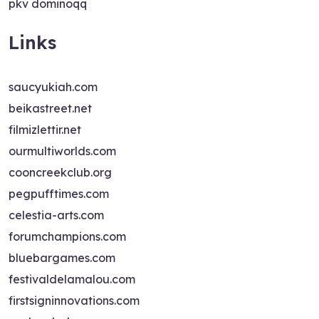
pkv dominoqq
Links
saucyukiah.com
beikastreet.net
filmizlettir.net
ourmultiworlds.com
cooncreekclub.org
pegpufftimes.com
celestia-arts.com
forumchampions.com
bluebargames.com
festivaldelamalou.com
firstsigninnovations.com