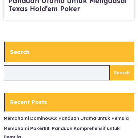
Panduan Utama untuk Menguasai
Texas Hold’em Poker
Search
Search
Recent Posts
Memahami DominoQQ: Panduan Utama untuk Pemula
Memahami Poker88: Panduan Komprehensif untuk
Pemula