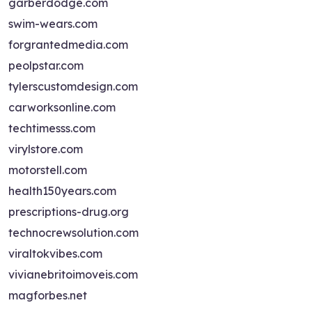
garberdodge.com
swim-wears.com
forgrantedmedia.com
peolpstar.com
tylerscustomdesign.com
carworksonline.com
techtimesss.com
virylstore.com
motorstell.com
health150years.com
prescriptions-drug.org
technocrewsolution.com
viraltokvibes.com
vivianebritoimoveis.com
magforbes.net