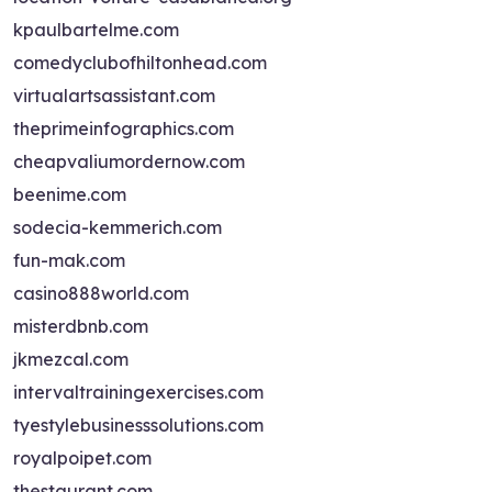
kpaulbartelme.com
comedyclubofhiltonhead.com
virtualartsassistant.com
theprimeinfographics.com
cheapvaliumordernow.com
beenime.com
sodecia-kemmerich.com
fun-mak.com
casino888world.com
misterdbnb.com
jkmezcal.com
intervaltrainingexercises.com
tyestylebusinesssolutions.com
royalpoipet.com
thestaurant.com