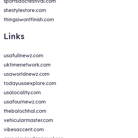
sportsdocfestival.com
shestylestore.com
thingsiwontfinish.com
Links
usafullnewz.com
uktimenetwork.com
usaworldnewz.com
todayusaexplore.com
usalocality.com
usafournewz.com
thebalochhal.com
vehicularmaster.com
vibesaccent.com