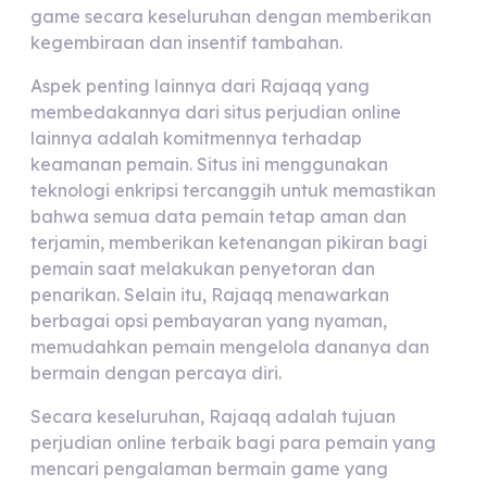
game secara keseluruhan dengan memberikan
kegembiraan dan insentif tambahan.
Aspek penting lainnya dari Rajaqq yang
membedakannya dari situs perjudian online
lainnya adalah komitmennya terhadap
keamanan pemain. Situs ini menggunakan
teknologi enkripsi tercanggih untuk memastikan
bahwa semua data pemain tetap aman dan
terjamin, memberikan ketenangan pikiran bagi
pemain saat melakukan penyetoran dan
penarikan. Selain itu, Rajaqq menawarkan
berbagai opsi pembayaran yang nyaman,
memudahkan pemain mengelola dananya dan
bermain dengan percaya diri.
Secara keseluruhan, Rajaqq adalah tujuan
perjudian online terbaik bagi para pemain yang
mencari pengalaman bermain game yang