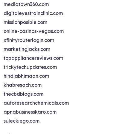
mediatown360.com
digitaleyestrainclinic.com
missionposible.com
online-casinos-vegas.com
xfinityrouterlogin.com
marketingjacks.com
topappliancereviews.com
trickytechupdates.com
hindiabhimaan.com
khabresach.com
thecbdblogs.com
autoresearchchemicals.com
apnabusinesskaro.com
suleckiego.com