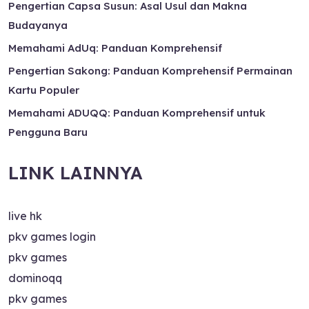
Pengertian Capsa Susun: Asal Usul dan Makna
Budayanya
Memahami AdUq: Panduan Komprehensif
Pengertian Sakong: Panduan Komprehensif Permainan
Kartu Populer
Memahami ADUQQ: Panduan Komprehensif untuk
Pengguna Baru
LINK LAINNYA
live hk
pkv games login
pkv games
dominoqq
pkv games