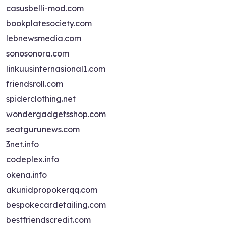
casusbelli-mod.com
bookplatesociety.com
lebnewsmedia.com
sonosonora.com
linkuusinternasional1.com
friendsroll.com
spiderclothing.net
wondergadgetsshop.com
seatgurunews.com
3net.info
codeplex.info
okena.info
akunidpropokerqq.com
bespokecardetailing.com
bestfriendscredit.com