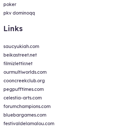
poker
pkv dominoqq
Links
saucyukiah.com
beikastreet.net
filmizlettir.net
ourmultiworlds.com
cooncreekclub.org
pegpufftimes.com
celestia-arts.com
forumchampions.com
bluebargames.com
festivaldelamalou.com