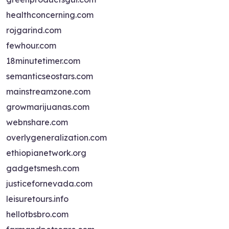
healthconcerning.com
rojgarind.com
fewhour.com
18minutetimer.com
semanticseostars.com
mainstreamzone.com
growmarijuanas.com
webnshare.com
overlygeneralization.com
ethiopianetwork.org
gadgetsmesh.com
justicefornevada.com
leisuretours.info
hellotbsbro.com