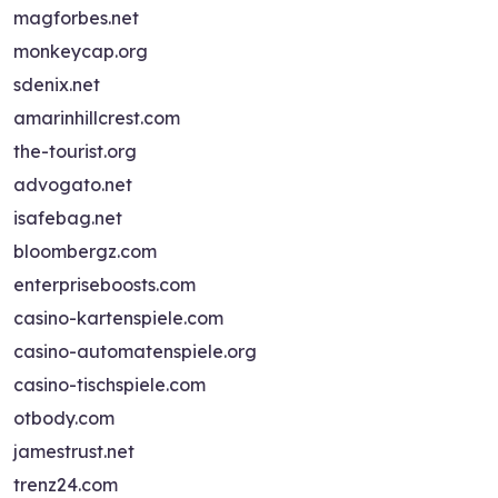
magforbes.net
monkeycap.org
sdenix.net
amarinhillcrest.com
the-tourist.org
advogato.net
isafebag.net
bloombergz.com
enterpriseboosts.com
casino-kartenspiele.com
casino-automatenspiele.org
casino-tischspiele.com
otbody.com
jamestrust.net
trenz24.com