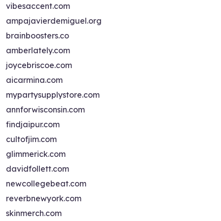
vibesaccent.com
ampajavierdemiguel.org
brainboosters.co
amberlately.com
joycebriscoe.com
aicarmina.com
mypartysupplystore.com
annforwisconsin.com
findjaipur.com
cultofjim.com
glimmerick.com
davidfollett.com
newcollegebeat.com
reverbnewyork.com
skinmerch.com