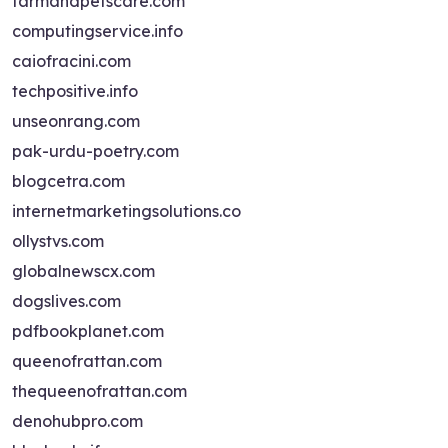
farmandpetscare.com
computingservice.info
caiofracini.com
techpositive.info
unseonrang.com
pak-urdu-poetry.com
blogcetra.com
internetmarketingsolutions.co
ollystvs.com
globalnewscx.com
dogslives.com
pdfbookplanet.com
queenofrattan.com
thequeenofrattan.com
denohubpro.com