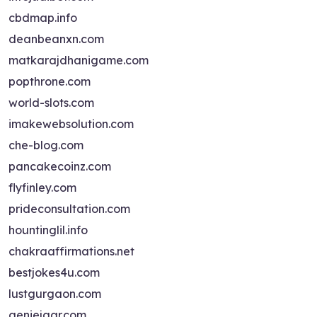
cbdmap.info
deanbeanxn.com
matkarajdhanigame.com
popthrone.com
world-slots.com
imakewebsolution.com
che-blog.com
pancakecoinz.com
flyfinley.com
prideconsultation.com
hountinglil.info
chakraaffirmations.net
bestjokes4u.com
lustgurgaon.com
geniejaar.com