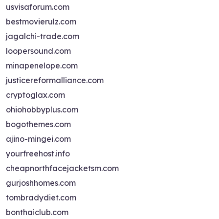
usvisaforum.com
bestmovierulz.com
jagalchi-trade.com
loopersound.com
minapenelope.com
justicereformalliance.com
cryptoglax.com
ohiohobbyplus.com
bogothemes.com
ajino-mingei.com
yourfreehost.info
cheapnorthfacejacketsm.com
gurjoshhomes.com
tombradydiet.com
bonthaiclub.com