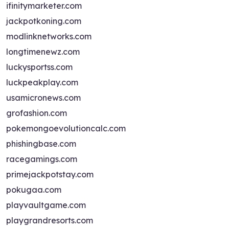
ifinitymarketer.com
jackpotkoning.com
modlinknetworks.com
longtimenewz.com
luckysportss.com
luckpeakplay.com
usamicronews.com
grofashion.com
pokemongoevolutioncalc.com
phishingbase.com
racegamings.com
primejackpotstay.com
pokugaa.com
playvaultgame.com
playgrandresorts.com