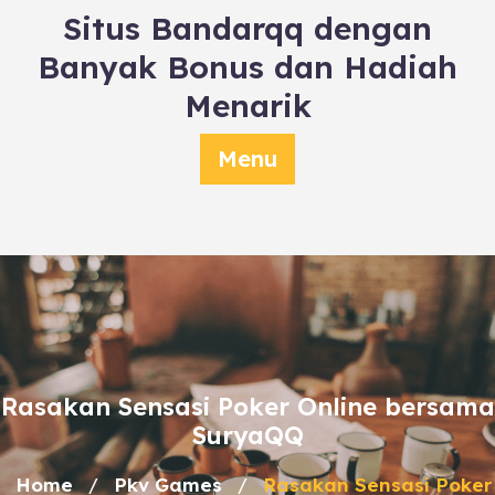
Skip
Situs Bandarqq dengan
to
Banyak Bonus dan Hadiah
content
Menarik
Menu
Rasakan Sensasi Poker Online bersama
SuryaQQ
Home
Pkv Games
Rasakan Sensasi Poker
/
/