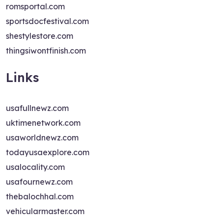
romsportal.com
sportsdocfestival.com
shestylestore.com
thingsiwontfinish.com
Links
usafullnewz.com
uktimenetwork.com
usaworldnewz.com
todayusaexplore.com
usalocality.com
usafournewz.com
thebalochhal.com
vehicularmaster.com