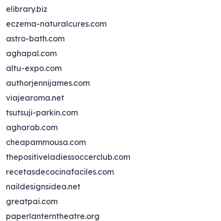
elibrary.biz
eczema-naturalcures.com
astro-bath.com
aghapal.com
altu-expo.com
authorjennijames.com
viajearoma.net
tsutsuji-parkin.com
agharab.com
cheapammousa.com
thepositiveladiessoccerclub.com
recetasdecocinafaciles.com
naildesignsidea.net
greatpai.com
paperlanterntheatre.org