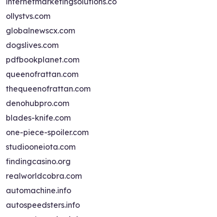
internetmarketingsolutions.co
ollystvs.com
globalnewscx.com
dogslives.com
pdfbookplanet.com
queenofrattan.com
thequeenofrattan.com
denohubpro.com
blades-knife.com
one-piece-spoiler.com
studiooneiota.com
findingcasino.org
realworldcobra.com
automachine.info
autospeedsters.info