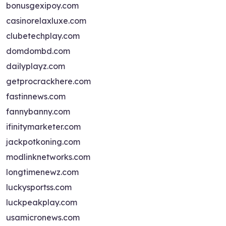
bonusgexipoy.com
casinorelaxluxe.com
clubetechplay.com
domdombd.com
dailyplayz.com
getprocrackhere.com
fastinnews.com
fannybanny.com
ifinitymarketer.com
jackpotkoning.com
modlinknetworks.com
longtimenewz.com
luckysportss.com
luckpeakplay.com
usamicronews.com