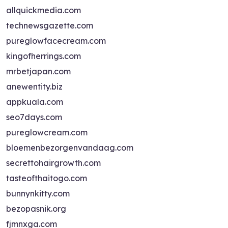
allquickmedia.com
technewsgazette.com
pureglowfacecream.com
kingofherrings.com
mrbetjapan.com
anewentity.biz
appkuala.com
seo7days.com
pureglowcream.com
bloemenbezorgenvandaag.com
secrettohairgrowth.com
tasteofthaitogo.com
bunnynkitty.com
bezopasnik.org
fjmnxga.com