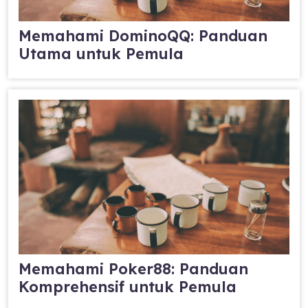
Memahami DominoQQ: Panduan
Utama untuk Pemula
Memahami Poker88: Panduan
Komprehensif untuk Pemula