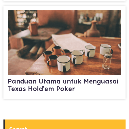
Panduan Utama untuk Menguasai
Texas Hold’em Poker