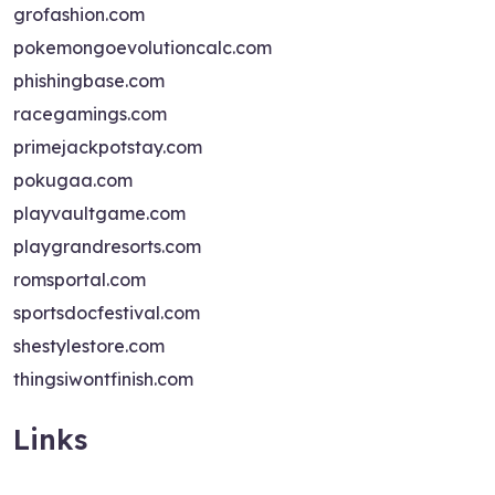
grofashion.com
pokemongoevolutioncalc.com
phishingbase.com
racegamings.com
primejackpotstay.com
pokugaa.com
playvaultgame.com
playgrandresorts.com
romsportal.com
sportsdocfestival.com
shestylestore.com
thingsiwontfinish.com
Links