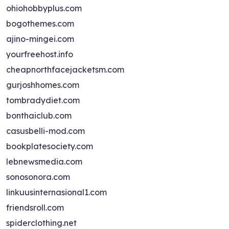
ohiohobbyplus.com
bogothemes.com
ajino-mingei.com
yourfreehost.info
cheapnorthfacejacketsm.com
gurjoshhomes.com
tombradydiet.com
bonthaiclub.com
casusbelli-mod.com
bookplatesociety.com
lebnewsmedia.com
sonosonora.com
linkuusinternasional1.com
friendsroll.com
spiderclothing.net