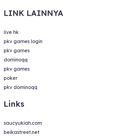
LINK LAINNYA
live hk
pkv games login
pkv games
dominoqq
pkv games
poker
pkv dominoqq
Links
saucyukiah.com
beikastreet.net