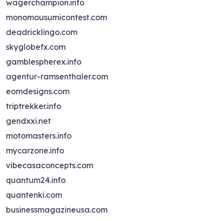
wagerchampion.info
monomousumicontest.com
deadricklingo.com
skyglobefx.com
gamblespherex.info
agentur-ramsenthaler.com
eomdesigns.com
triptrekker.info
gendxxi.net
motomasters.info
mycarzone.info
vibecasaconcepts.com
quantum24.info
quantenki.com
businessmagazineusa.com