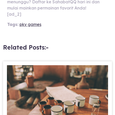
menunggu? Daftar ke SahabatQQ hari ini dan
mulai mainkan permainan favorit Anda!
[ad_2]
Tags:
pkv games
Related Posts:-