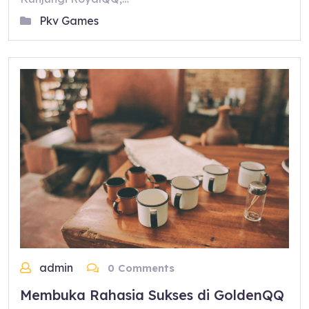
Pkv Games
admin
0 Comments
Membuka Rahasia Sukses di GoldenQQ