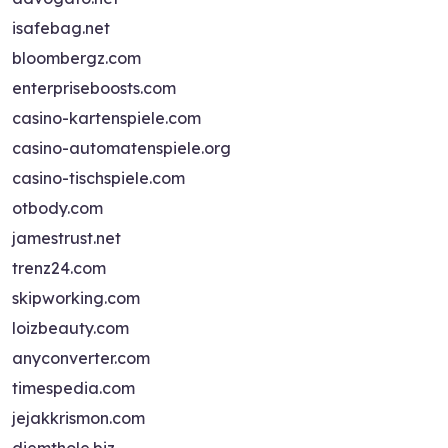
isafebag.net
bloombergz.com
enterpriseboosts.com
casino-kartenspiele.com
casino-automatenspiele.org
casino-tischspiele.com
otbody.com
jamestrust.net
trenz24.com
skipworking.com
loizbeauty.com
anyconverter.com
timespedia.com
jejakkrismon.com