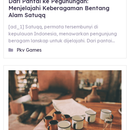
Dari Pantai ke Pegunungan:
Menjelajahi Keberagaman Bentang
Alam Satuqq
[ad_1] Satuqq, permata tersembunyi di
kepulauan Indonesia, menawarkan pengunjung
beragam lanskap untuk dijelajahi. Dari pantai…
Pkv Games