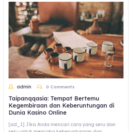
admin
0 Comments
Taipanqqasia: Tempat Bertemu
Kegembiraan dan Keberuntungan di
Dunia Kasino Online
[ad_1] Jika Anda mencari cara yang seru dan
seru untuk mencoba keberuntungan dan