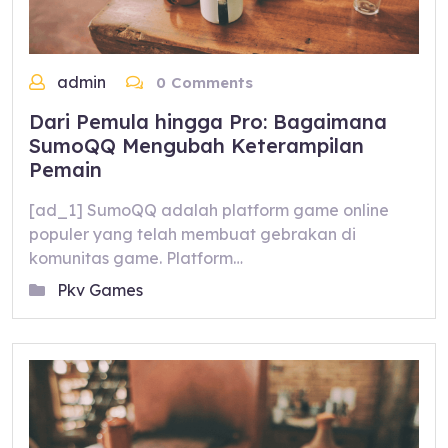
admin
0 Comments
Dari Pemula hingga Pro: Bagaimana
SumoQQ Mengubah Keterampilan
Pemain
[ad_1] SumoQQ adalah platform game online
populer yang telah membuat gebrakan di
komunitas game. Platform…
Pkv Games