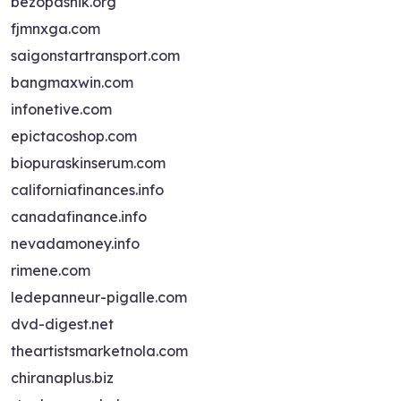
bezopasnik.org
fjmnxga.com
saigonstartransport.com
bangmaxwin.com
infonetive.com
epictacoshop.com
biopuraskinserum.com
californiafinances.info
canadafinance.info
nevadamoney.info
rimene.com
ledepanneur-pigalle.com
dvd-digest.net
theartistsmarketnola.com
chiranaplus.biz