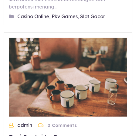
berpotensi menang…
Casino Online
,
Pkv Games
,
Slot Gacor
admin
0 Comments