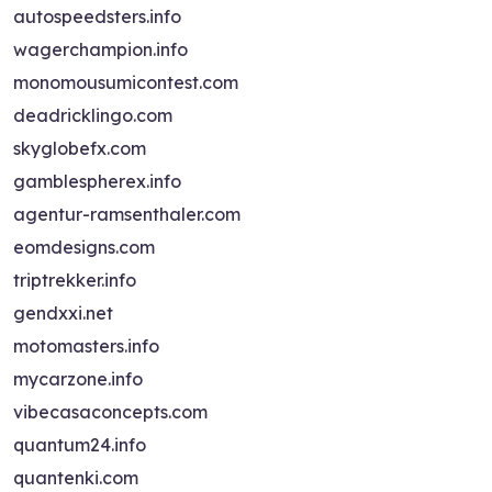
autospeedsters.info
wagerchampion.info
monomousumicontest.com
deadricklingo.com
skyglobefx.com
gamblespherex.info
agentur-ramsenthaler.com
eomdesigns.com
triptrekker.info
gendxxi.net
motomasters.info
mycarzone.info
vibecasaconcepts.com
quantum24.info
quantenki.com