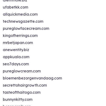
diemthole.biz
ufabetkk.com
allquickmedia.com
technewsgazette.com
pureglowfacecream.com
kingofherrings.com
mrbetjapan.com
anewentity.biz
appkuala.com
seo7days.com
pureglowcream.com
bloemenbezorgenvandaag.com
secrettohairgrowth.com
tasteofthaitogo.com
bunnynkitty.com