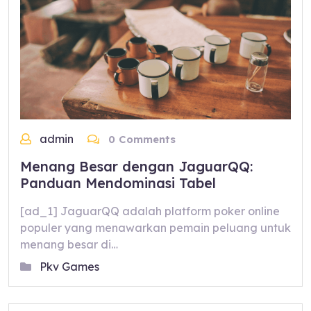
admin
0 Comments
Menang Besar dengan JaguarQQ:
Panduan Mendominasi Tabel
[ad_1] JaguarQQ adalah platform poker online
populer yang menawarkan pemain peluang untuk
menang besar di…
Pkv Games