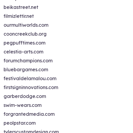
beikastreet.net
filmizlettir.net
ourmultiworlds.com
cooncreekclub.org
pegpufftimes.com
celestia-arts.com
forumchampions.com
bluebargames.com
festivaldelamalou.com
firstsigninnovations.com
garberdodge.com
swim-wears.com
forgrantedmedia.com
peolpstar.com
tylerscustomdesign.com