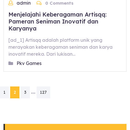
admin
0 Comments
Menjelajahi Keberagaman Artisqq:
Pameran Seniman Inovatif dan
Karyanya
[ad_1] Artisqq adalah platform unik yang
merayakan keberagaman seniman dan karya
inovatif mereka. Dari lukisan…
Pkv Games
Posts
…
1
2
3
127
pagination