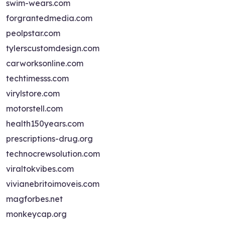
swim-wears.com
forgrantedmedia.com
peolpstar.com
tylerscustomdesign.com
carworksonline.com
techtimesss.com
virylstore.com
motorstell.com
health150years.com
prescriptions-drug.org
technocrewsolution.com
viraltokvibes.com
vivianebritoimoveis.com
magforbes.net
monkeycap.org