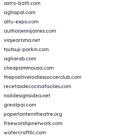
astro-bath.com
aghapal.com
altu-expo.com
authorjennijames.com
viajearoma.net
tsutsuji-parkin.com
agharab.com
cheapammousa.com
thepositiveladiessoccerclub.com
recetasdecocinafaciles.com
naildesignsidea.net
greatpai.com
paperlanterntheatre.org
freeworshipnetwork.com
watercraftllc.com