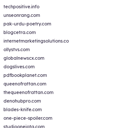
techpositive.info
unseonrang.com
pak-urdu-poetry.com
blogcetra.com
internetmarketingsolutions.co
ollystvs.com
globalnewscx.com
dogslives.com
pdfbookplanet.com
queenofrattan.com
thequeenofrattan.com
denohubpro.com
blades-knife.com
one-piece-spoiler.com
studiooneiota.com