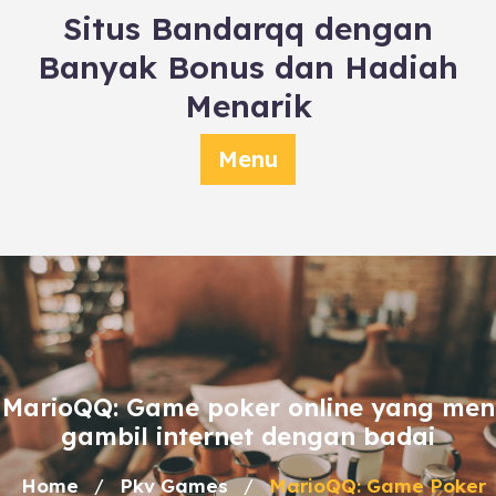
Skip
Situs Bandarqq dengan
to
Banyak Bonus dan Hadiah
content
Menarik
Menu
MarioQQ: Game poker online yang men
gambil internet dengan badai
Home
Pkv Games
MarioQQ: Game Poker
/
/