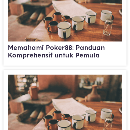
Memahami Poker88: Panduan
Komprehensif untuk Pemula