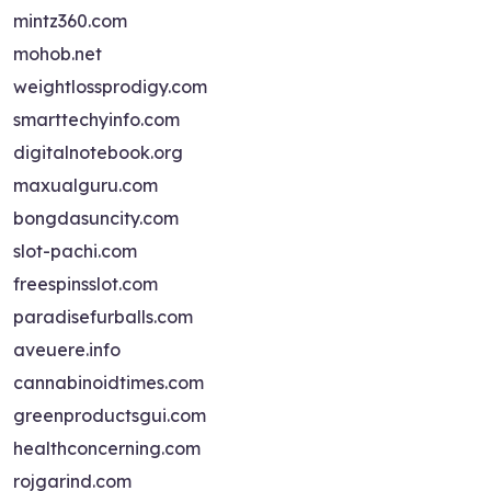
mintz360.com
mohob.net
weightlossprodigy.com
smarttechyinfo.com
digitalnotebook.org
maxualguru.com
bongdasuncity.com
slot-pachi.com
freespinsslot.com
paradisefurballs.com
aveuere.info
cannabinoidtimes.com
greenproductsgui.com
healthconcerning.com
rojgarind.com