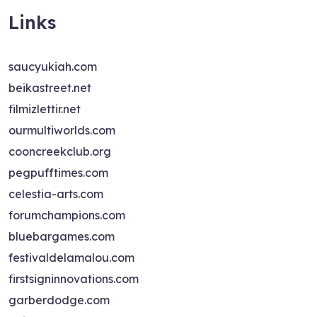
Links
saucyukiah.com
beikastreet.net
filmizlettir.net
ourmultiworlds.com
cooncreekclub.org
pegpufftimes.com
celestia-arts.com
forumchampions.com
bluebargames.com
festivaldelamalou.com
firstsigninnovations.com
garberdodge.com