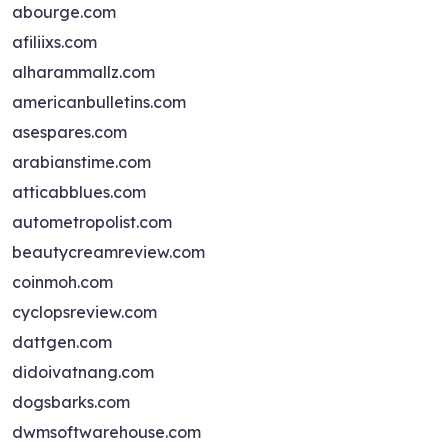
abourge.com
afiliixs.com
alharammallz.com
americanbulletins.com
asespares.com
arabianstime.com
atticabblues.com
autometropolist.com
beautycreamreview.com
coinmoh.com
cyclopsreview.com
dattgen.com
didoivatnang.com
dogsbarks.com
dwmsoftwarehouse.com