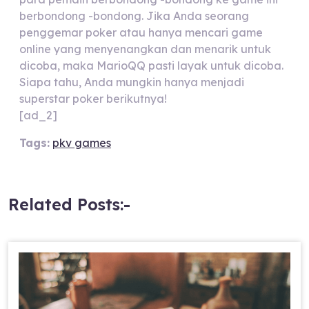
berbondong -bondong. Jika Anda seorang
penggemar poker atau hanya mencari game
online yang menyenangkan dan menarik untuk
dicoba, maka MarioQQ pasti layak untuk dicoba.
Siapa tahu, Anda mungkin hanya menjadi
superstar poker berikutnya!
[ad_2]
Tags:
pkv games
Related Posts:-