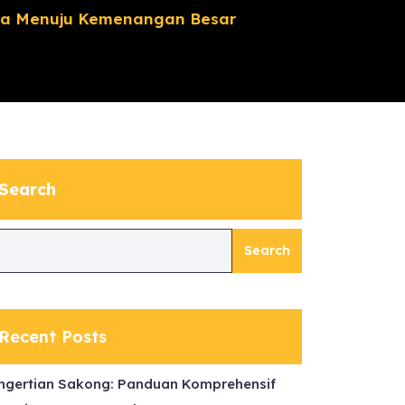
da Menuju Kemenangan Besar
Search
Search
Recent Posts
ngertian Sakong: Panduan Komprehensif