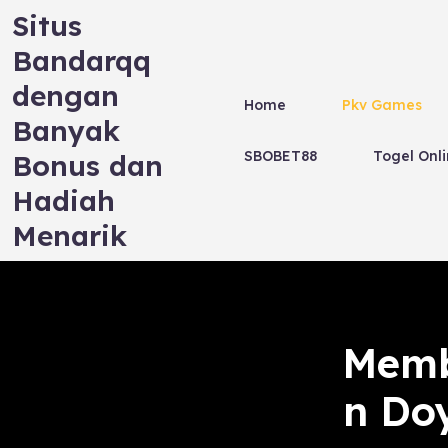
Skip
Situs
to
Bandarqq
content
dengan
Home
Pkv Games
Banyak
SBOBET88
Togel Onl
Bonus dan
Hadiah
Menarik
Memb
n Do