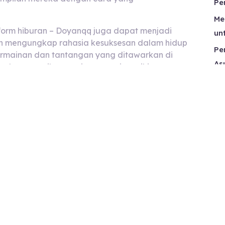
Pe
Me
form hiburan – Doyanqq juga dapat menjadi
un
in mengungkap rahasia kesuksesan dalam hidup
Pe
ermainan dan tantangan yang ditawarkan di
As
keterampilan penting seperti pemikiran
manajemen risiko – yang semuanya penting untuk
Pa
pun.
Pe
ang dapat dibuka oleh Doyanqq adalah
Ap
lam dunia game online, pemain sering kali
un
 yang mengharuskan mereka beradaptasi dan
. Dengan mengasah keterampilan ini di Doyanqq,
L
 yang diperlukan untuk mengatasi rintangan
lain dalam kehidupan mereka.
liv
ain mempelajari nilai disiplin dan pengendalian
 ditawarkan di platform ini, pemain harus belajar
pk
reka secara efektif, dan menahan godaan untuk
pk