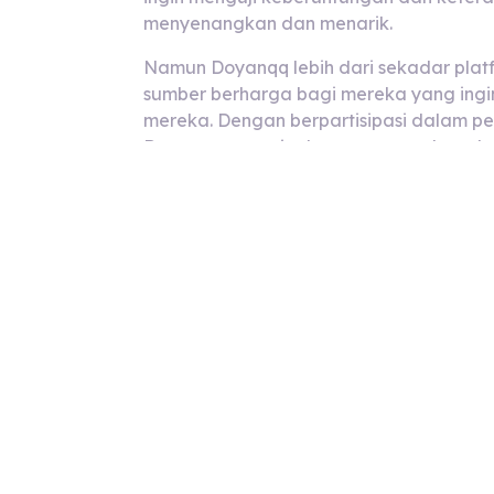
menyenangkan dan menarik.
Namun Doyanqq lebih dari sekadar plat
sumber berharga bagi mereka yang ing
mereka. Dengan berpartisipasi dalam p
Doyanqq, pemain dapat mengembangkan 
strategis, pengambilan keputusan, dan 
mencapai kesuksesan dalam upaya apa 
Salah satu rahasia kunci kesuksesan y
pentingnya ketekunan dan ketahanan. Da
menghadapi kemunduran dan tantangan
belajar dari kesalahan agar bisa sukses
pemain dapat mengembangkan ketahanan
dan mencapai tujuan mereka di bidang 
Selain itu, Doyanqq dapat membantu pem
diri. Agar berhasil dalam permainan yang
menetapkan tujuan, mengatur waktu me