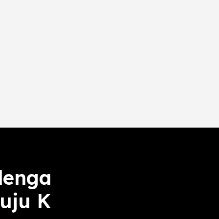
denga
uju K